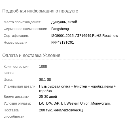
Подробная информация о продукте
Место происхождения:
Дунгуань, Китай
Фирменное наименование:
Fangsheng
Сертификация:
ISO9001:2015,IATF16949,RoHS,Reach,etc
Номер модели:
FFP4313TC01
Оплата и доставка Условия
Количество мин
1000
заказа:
Цена:
$0.1-$8
Упаковывая детали:
Пузырьковая сумка + блистер + коробка пены +
коробка
Время доставки:
25-30 дней
Условия оплаты:
L/C, D/A, D/P, T/T, Western Union, Moneygram,
Поставка
200 тыс. комплектов/месяц
способности: