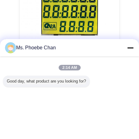
Ms. Phoebe Chan
2:14 AM
отрицательный дисплей лькд
Бирки:
,
Good day, what product are you looking for?
трансмиссиве дисплей лькд
трансфлективе модуль лькд
,
Получить лучшую цену для
ЖК-дисплей для топливного
дисплея Цифровой топливный
дисплей с ЖК-дисплеем
Цифровой топливный дисплей