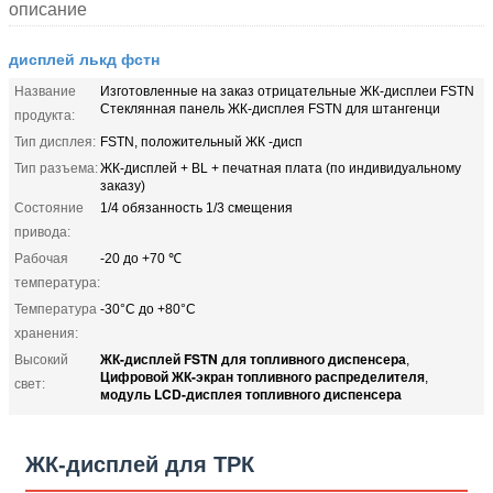
описание
дисплей лькд фстн
Название
Изготовленные на заказ отрицательные ЖК-дисплеи FSTN
Стеклянная панель ЖК-дисплея FSTN для штангенци
продукта:
Тип дисплея:
FSTN, положительный ЖК -дисп
Тип разъема:
ЖК-дисплей + BL + печатная плата (по индивидуальному
заказу)
Состояние
1/4 обязанность 1/3 смещения
привода:
Рабочая
-20 до +70 ℃
температура:
Температура
-30°C до +80°C
хранения:
ЖК-дисплей FSTN для топливного диспенсера
Высокий
,
Цифровой ЖК-экран топливного распределителя
,
свет:
модуль LCD-дисплея топливного диспенсера
ЖК-дисплей для ТРК