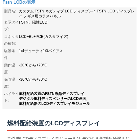
Fstn LCDの表示
製品名:
カスタム FSTN ネガティブ LCD ディスプレイ FSTN LCD ディスプレ
イ ノギス用ガラスパネル
表示タイ
FSTN、陽性LCD
プ:
コネクタ
LCD+BL+PCB(カスタマイズ)
の種類:
駆動条
1/4デューティ1/3バイアス
件:
動作温
-20°Cから+70°C
度:
保管温
-30°Cから+80°C
度:
燃料配給装置のFSTN液晶ディスプレイ
ハイライ
,
デジタル燃料ディスペンサーのLCD画面
,
ト:
燃料配給器のLCDディスプレイモジュール
燃料配給装置のLCDディスプレイ
高性能LCDディスプレイモジュールは,デジタル燃料配給機用に