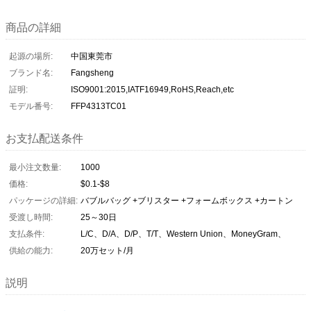
商品の詳細
起源の場所:
中国東莞市
ブランド名:
Fangsheng
証明:
ISO9001:2015,IATF16949,RoHS,Reach,etc
モデル番号:
FFP4313TC01
お支払配送条件
最小注文数量:
1000
価格:
$0.1-$8
パッケージの詳細:
バブルバッグ +ブリスター +フォームボックス +カートン
受渡し時間:
25～30日
支払条件:
L/C、D/A、D/P、T/T、Western Union、MoneyGram、
供給の能力:
20万セット/月
説明