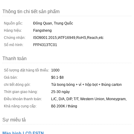
Thông tin chi tiết sản phẩm
Nguồn gốc:
Đông Quan, Trung Quốc
Hàng hiệu:
Fangsheng
Chứng nhận:
ISO9001:2015,IATF16949,RoHS,Reach,etc
Số mô hình:
FFP4313TC01
Thanh toán
Số lượng đặt hàng tối thiểu:
1000
Giá bán:
$0.1-$8
chi tiết đóng gói:
Túi bong bóng + vỉ + hộp bọt + thùng carton
Thời gian giao hàng:
25-30 ngày
Điều khoản thanh toán:
L/C, D/A, D/P, T/T, Western Union, Moneygram,
Khả năng cung cấp:
Bộ 200K / tháng
Sự miêu tả
Màn hình LCD FSTN