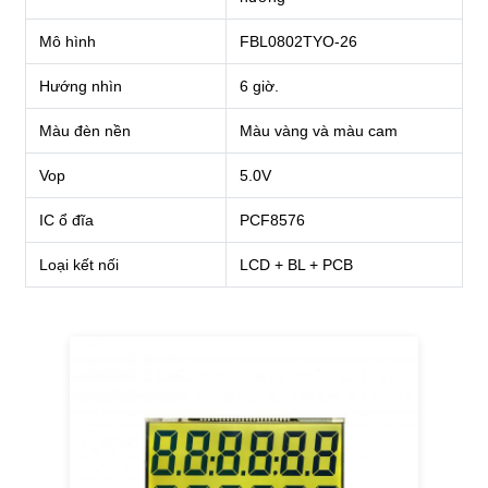
Mô hình
FBL0802TYO-26
Hướng nhìn
6 giờ.
Màu đèn nền
Màu vàng và màu cam
Vop
5.0V
IC ổ đĩa
PCF8576
Loại kết nối
LCD + BL + PCB