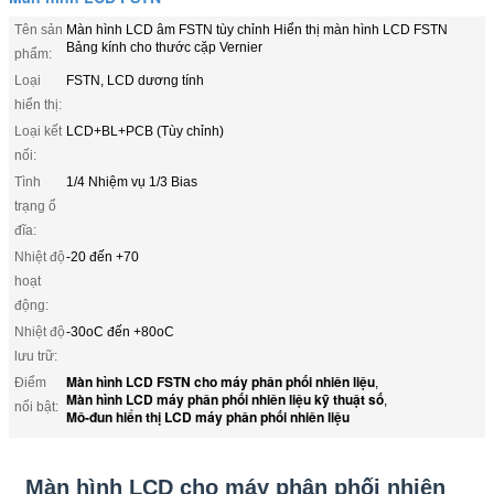
Tên sản
Màn hình LCD âm FSTN tùy chỉnh Hiển thị màn hình LCD FSTN
Bảng kính cho thước cặp Vernier
phẩm:
Loại
FSTN, LCD dương tính
hiển thị:
Loại kết
LCD+BL+PCB (Tùy chỉnh)
nối:
Tình
1/4 Nhiệm vụ 1/3 Bias
trạng ổ
đĩa:
Nhiệt độ
-20 đến +70
hoạt
động:
Nhiệt độ
-30oC đến +80oC
lưu trữ:
Màn hình LCD FSTN cho máy phân phối nhiên liệu
Điểm
,
Màn hình LCD máy phân phối nhiên liệu kỹ thuật số
,
nổi bật:
Mô-đun hiển thị LCD máy phân phối nhiên liệu
Màn hình LCD cho máy phân phối nhiên