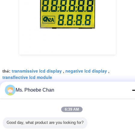
transmissive lcd display
negative lcd display
thẻ:
,
,
transflective lcd module
Nhận giá tốt nhất cho
Ms. Phoebe Chan
6:39 AM
Màn hình LCD cho máy phân
phối nhiên liệu Máy phân phối
nhiên liệu kỹ thuật số với màn
Good day, what product are you looking for?
hình LCD Máy phân phối nhiên
liệu kỹ thuật số với màn hình