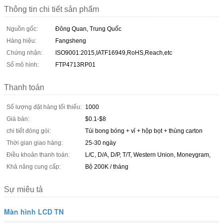
Thông tin chi tiết sản phẩm
Nguồn gốc:
Đông Quan, Trung Quốc
Hàng hiệu:
Fangsheng
Chứng nhận:
ISO9001:2015,IATF16949,RoHS,Reach,etc
Số mô hình:
FTP4713RP01
Thanh toán
Số lượng đặt hàng tối thiểu:
1000
Giá bán:
$0.1-$8
chi tiết đóng gói:
Túi bong bóng + vỉ + hộp bọt + thùng carton
Thời gian giao hàng:
25-30 ngày
Điều khoản thanh toán:
L/C, D/A, D/P, T/T, Western Union, Moneygram,
Khả năng cung cấp:
Bộ 200K / tháng
Sự miêu tả
Màn hình LCD TN