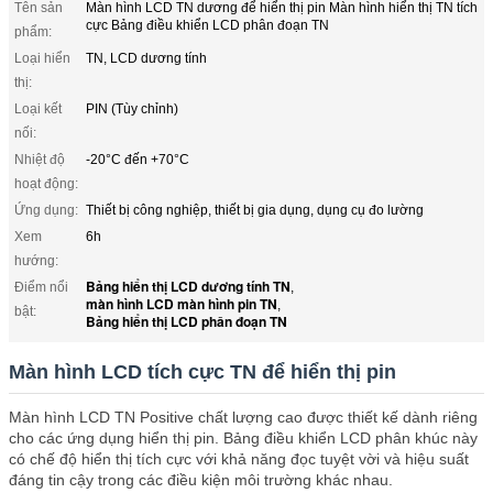
Tên sản
Màn hình LCD TN dương để hiển thị pin Màn hình hiển thị TN tích
cực Bảng điều khiển LCD phân đoạn TN
phẩm:
Loại hiển
TN, LCD dương tính
thị:
Loại kết
PIN (Tùy chỉnh)
nối:
Nhiệt độ
-20°C đến +70°C
hoạt động:
Ứng dụng:
Thiết bị công nghiệp, thiết bị gia dụng, dụng cụ đo lường
Xem
6h
hướng:
Bảng hiển thị LCD dương tính TN
Điểm nổi
,
màn hình LCD màn hình pin TN
,
bật:
Bảng hiển thị LCD phân đoạn TN
Màn hình LCD tích cực TN để hiển thị pin
Màn hình LCD TN Positive chất lượng cao được thiết kế dành riêng
cho các ứng dụng hiển thị pin. Bảng điều khiển LCD phân khúc này
có chế độ hiển thị tích cực với khả năng đọc tuyệt vời và hiệu suất
đáng tin cậy trong các điều kiện môi trường khác nhau.