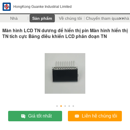
HongKong Guanke Industrial Limited
Nhà
Sản phẩm
Về chúng tôi
Chuyến tham quan nhà
>>
Màn hình LCD TN dương để hiển thị pin Màn hình hiển thị
TN tích cực Bảng điều khiển LCD phân đoạn TN
Giá tốt nhất
Liên hệ chúng tôi