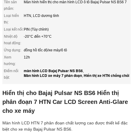
Tên sản
Màn hình hiển thị cho màn hình LCD ô tô Bajaj Pulsar NS BS6 7
phẩm:
Loại hiển
HTN, LCD dương tính
thị:
Loại kết nối:
PIN (Tùy chỉnh)
Nhiệt độ
-20°C đến +70°C
hoạt động:
Ứng dụng:
đồng hồ tốc độ/xe máy/ô tô
Xem
12h
hướng:
màn hình LCD Bajaj Pulsar NS BS6
Điểm nổi
,
Màn hình LCD xe máy 7 phân đoạn
Hiển thị xe HTN chống chói
,
bật:
Hiển thị cho Bajaj Pulsar NS BS6 Hiển thị
phân đoạn 7 HTN Car LCD Screen Anti-Glare
cho xe máy
Màn hình LCD HTN 7 phân đoạn chất lượng cao được thiết kế đặc
biệt cho xe máy Bajaj Pulsar NS BS6.