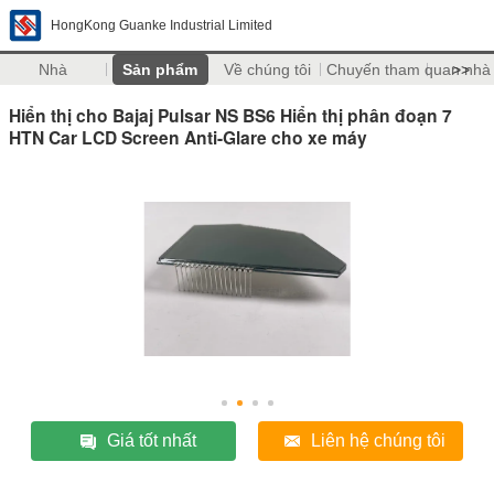
HongKong Guanke Industrial Limited
Nhà
Sản phẩm
Về chúng tôi
Chuyến tham quan nhà
>>
Hiển thị cho Bajaj Pulsar NS BS6 Hiển thị phân đoạn 7
HTN Car LCD Screen Anti-Glare cho xe máy
Giá tốt nhất
Liên hệ chúng tôi