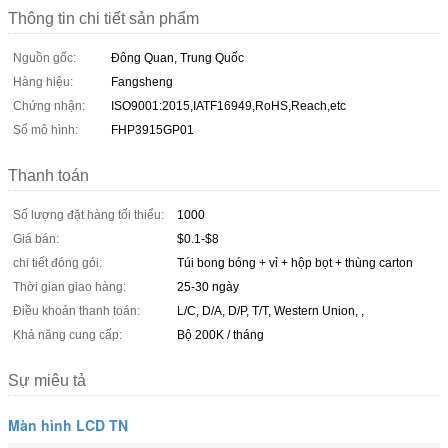
Thông tin chi tiết sản phẩm
Nguồn gốc:
Đông Quan, Trung Quốc
Hàng hiệu:
Fangsheng
Chứng nhận:
ISO9001:2015,IATF16949,RoHS,Reach,etc
Số mô hình:
FHP3915GP01
Thanh toán
Số lượng đặt hàng tối thiểu:
1000
Giá bán:
$0.1-$8
chi tiết đóng gói:
Túi bong bóng + vỉ + hộp bọt + thùng carton
Thời gian giao hàng:
25-30 ngày
Điều khoản thanh toán:
L/C, D/A, D/P, T/T, Western Union, ,
Khả năng cung cấp:
Bộ 200K / tháng
Sự miêu tả
Màn hình LCD TN