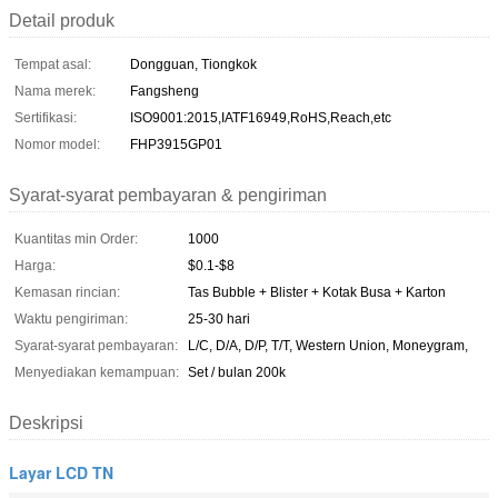
Detail produk
Tempat asal:
Dongguan, Tiongkok
Nama merek:
Fangsheng
Sertifikasi:
ISO9001:2015,IATF16949,RoHS,Reach,etc
Nomor model:
FHP3915GP01
Syarat-syarat pembayaran & pengiriman
Kuantitas min Order:
1000
Harga:
$0.1-$8
Kemasan rincian:
Tas Bubble + Blister + Kotak Busa + Karton
Waktu pengiriman:
25-30 hari
Syarat-syarat pembayaran:
L/C, D/A, D/P, T/T, Western Union, Moneygram,
Menyediakan kemampuan:
Set / bulan 200k
Deskripsi
Layar LCD TN