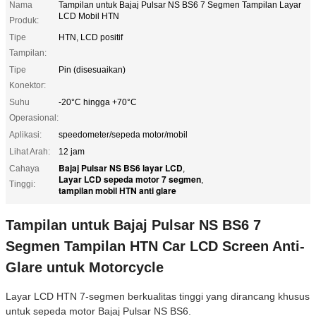
Nama
Tampilan untuk Bajaj Pulsar NS BS6 7 Segmen Tampilan Layar
LCD Mobil HTN
Produk:
Tipe
HTN, LCD positif
Tampilan:
Tipe
Pin (disesuaikan)
Konektor:
Suhu
-20°C hingga +70°C
Operasional:
Aplikasi:
speedometer/sepeda motor/mobil
Lihat Arah:
12 jam
Bajaj Pulsar NS BS6 layar LCD
Cahaya
,
Layar LCD sepeda motor 7 segmen
,
Tinggi:
tampilan mobil HTN anti glare
Tampilan untuk Bajaj Pulsar NS BS6 7
Segmen Tampilan HTN Car LCD Screen Anti-
Glare untuk Motorcycle
Layar LCD HTN 7-segmen berkualitas tinggi yang dirancang khusus
untuk sepeda motor Bajaj Pulsar NS BS6.