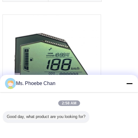
Ms. Phoebe Chan
2:58 AM
Good day, what product are you looking for?
layar lcd monokrom
tn modul lcd
tampilan panel tn
Tag:
,
,
Dapatkan Harga Terbaik untuk