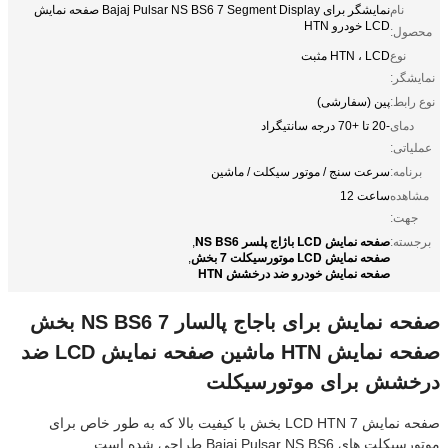
نام
نمایشگر برای Bajaj Pulsar NS BS6 7 Segment Display صفحه نمایش
LCD خودرو HTN
محصول:
نوع
HTN ، LCD مثبت
نمایشگر:
نوع رابط:
پین (سفارشی)
دمای
-20 تا +70 درجه سانتیگراد
عملیاتی:
برنامه:
سرعت سنج / موتور سیکلت / ماشین
مشاهده
ساعت 12
جهت:
صفحه نمایش LCD باژاج پلسر NS BS6
برجسته:
,
صفحه نمایش LCD موتورسیکلت 7 بخش
,
صفحه نمایش خودرو ضد درخشش HTN
صفحه نمایش برای باجاج پالسار NS BS6 7 بخش
صفحه نمایش HTN ماشین صفحه نمایش LCD ضد
درخشش برای موتورسیکلت
صفحه نمایش LCD HTN 7 بخش با کیفیت بالا که به طور خاص برای
موتورسیکلت های Bajaj Pulsar NS BS6 طراحی شده است.