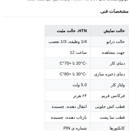
مشخصات فنی
حالت نمایش
HTN، حالت مثبت
حالت درایو
1/4 وظیفه، 1/3 تعصب
جهت مشاهده
ساعت 12
دمای کار
-20°C تا +70°C
دمای ذخیره سازی
-30°C تا +80°C
ولتاژ کار
5.0 ولت
فرکانس فریم
۶۴ هرتز
قطب کش جلویی
انتقال دهنده، چسبنده
قطب نما پشت
بازتاب دهنده، چسبنده
کانکتورها
شماره ی PIN