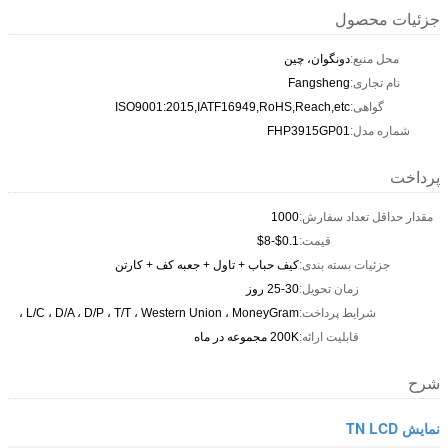
جزئیات محصول
محل منبع:
دونگوان، چین
نام تجاری:
Fangsheng
گواهی:
ISO9001:2015,IATF16949,RoHS,Reach,etc
شماره مدل:
FHP3915GP01
پرداخت
مقدار حداقل تعداد سفارش:
1000
قیمت:
$0.1-$8
جزئیات بسته بندی:
کیف حباب + تاول + جعبه کف + کارتن
زمان تحویل:
25-30 روز
شرایط پرداخت:
L/C ، D/A ، D/P ، T/T ، Western Union ، MoneyGram ،
قابلیت ارائه:
200K مجموعه در ماه
شرح
نمایش TN LCD