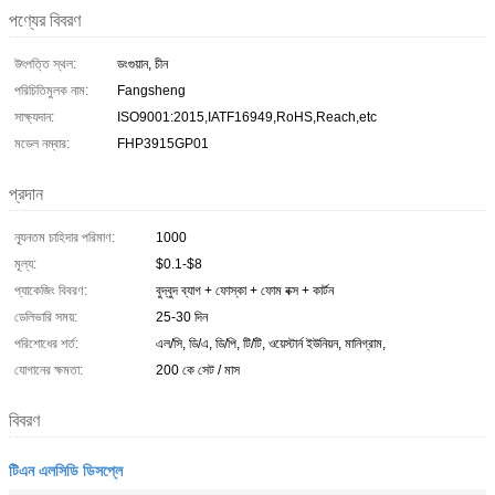
পণ্যের বিবরণ
উৎপত্তি স্থল:
ডংগুয়ান, চীন
পরিচিতিমুলক নাম:
Fangsheng
সাক্ষ্যদান:
ISO9001:2015,IATF16949,RoHS,Reach,etc
মডেল নম্বার:
FHP3915GP01
প্রদান
ন্যূনতম চাহিদার পরিমাণ:
1000
মূল্য:
$0.1-$8
প্যাকেজিং বিবরণ:
বুদ্বুদ ব্যাগ + ফোস্কা + ফোম বক্স + কার্টন
ডেলিভারি সময়:
25-30 দিন
পরিশোধের শর্ত:
এল/সি, ডি/এ, ডি/পি, টি/টি, ওয়েস্টার্ন ইউনিয়ন, মানিগ্রাম,
যোগানের ক্ষমতা:
200 কে সেট / মাস
বিবরণ
টিএন এলসিডি ডিসপ্লে