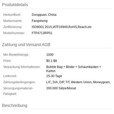
Produktdetails
Herkunftsort:
Dongguan, China
Markenname:
Fangsheng
Zertifizierung:
ISO9001:2015,IATF16949,RoHS,Reach,etc
Modellnummer:
FTP4713RP01
Zahlung und Versand AGB
Min Bestellmenge:
1000
Preis:
$0.1-$8
Verpackung Informationen:
Bubble Bag + Blister + Schaumkasten +
Karton
Lieferzeit:
25-30 Tage
Zahlungsbedingungen:
L/C, D/A, D/P, T/T, Western Union, Moneygram,
Versorgungsmaterial-
200.000 Sätze/Monat
Fähigkeit:
Beschreibung