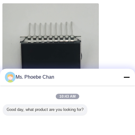
Ms. Phoebe Chan
10:43 AM
einfarbige lcd-Anzeige
Modul tn lcd
Umbauten:
,
,
Good day, what product are you looking for?
tn-Anzeigetafel
Erhalten Sie den besten Preis für