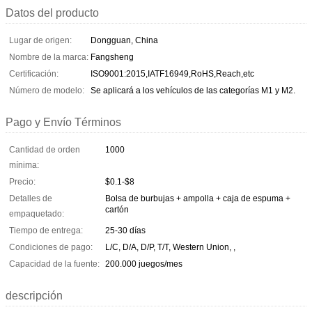
Datos del producto
Lugar de origen:
Dongguan, China
Nombre de la marca:
Fangsheng
Certificación:
ISO9001:2015,IATF16949,RoHS,Reach,etc
Número de modelo:
Se aplicará a los vehículos de las categorías M1 y M2.
Pago y Envío Términos
Cantidad de orden
1000
mínima:
Precio:
$0.1-$8
Detalles de
Bolsa de burbujas + ampolla + caja de espuma +
cartón
empaquetado:
Tiempo de entrega:
25-30 días
Condiciones de pago:
L/C, D/A, D/P, T/T, Western Union, ,
Capacidad de la fuente:
200.000 juegos/mes
descripción