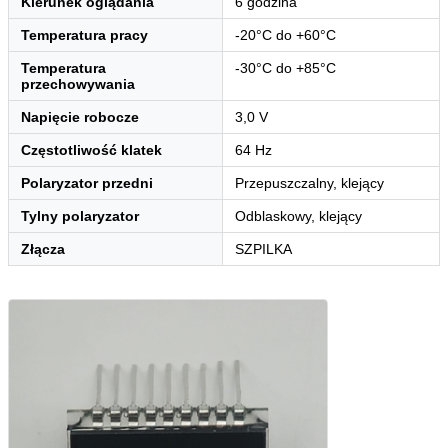
Kierunek oglądania
6 godzina
Temperatura pracy
-20°C do +60°C
Temperatura
-30°C do +85°C
przechowywania
Napięcie robocze
3,0 V
Częstotliwość klatek
64 Hz
Polaryzator przedni
Przepuszczalny, klejący
Tylny polaryzator
Odblaskowy, klejący
Złącza
SZPILKA