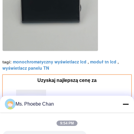
monochromatyczny wyświetlacz lcd
moduł tn lcd
tagi:
,
,
wyświetlacz panelu TN
Uzyskaj najlepszą cenę za
Wyświetlacz dla Bajaj Pulsar NS
Ms. Phoebe Chan
BS6 7-segmentowy wyświetlacz
HTN samochodowy ekran LCD
przeciwodblaskowy do motocykli
9:54 PM
Kontyntynuj