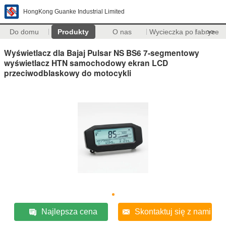
HongKong Guanke Industrial Limited
Do domu
Produkty
O nas
Wycieczka po fabryce
>>
Wyświetlacz dla Bajaj Pulsar NS BS6 7-segmentowy
wyświetlacz HTN samochodowy ekran LCD
przeciwodblaskowy do motocykli
Najlepsza cena
Skontaktuj się z nami