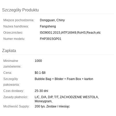
Szczegóły Produktu
Miejsce pochodzenia:
Dongguan, Chiny
Nazwa handlowa:
Fangsheng
Orzecznictwo:
ISO9001:2015,IATF16949,RoHS,Reach,etc
Numer modelu:
FHP3915GP01
Zapłata
Minimalne
1000
zamówienie:
Cena:
$0.1-$8
Szczegóły
Bubble Bag + Blister + Foam Box + karton
pakowania:
Czas dostawy:
25-30 dni
Zasady płatności:
L/C, D/A, D/P, T/T, ZACHODZENIE WESTOLA,
Moneygram,
Możliwość Supply:
200 tys. Zestaw / miesiąc