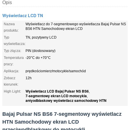
Opis
Wyświetlacz LCD TN
Nazwa
Wyświetlacz do 7-segmentowego wyświetlacza Bajaj Pulsar NS
BS6 HTN Samochodowy ekran LCD
produktu:
Typ
TN, pozytywny LCD
wyświetlacza:
Typ złącza:
PIN (dostosowany)
Temperatura
-20°C do +70°C
pracy:
Aplikacja:
prędkościomierz/motocykle/samochód
Zobacz
12h
kierunek:
Wyświetlacz LCD Bajaj Pulsar NS BS6
High Light:
,
7-segmentowy ekran LCD motocykla
,
antyodblaskowy wyświetlacz samochodowy HTN
Bajaj Pulsar NS BS6 7-segmentowy wyświetlacz
HTN Samochodowy ekran LCD
przeciwodblaskowy do motocykli