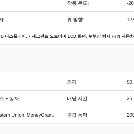
작동 온도:
-20
뷰 방향:
차
12
,
,
6 LCD 디스플레이
7 세그먼트 오토바이 LCD 화면
눈부심 방지 HTN 자동
가격
$0.
배달 시간
박스 + 상자
25
공급 능력
Western Union, MoneyGram,
20