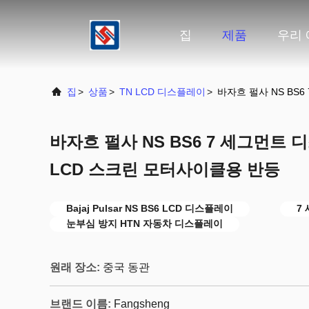
집
제품
우리 
집
>
상품
>
TN LCD 디스플레이
>
바자흐 펄사 NS BS
바자흐 펄사 NS BS6 7 세그먼트 
LCD 스크린 모터사이클용 반등
Bajaj Pulsar NS BS6 LCD 디스플레이
7
눈부심 방지 HTN 자동차 디스플레이
원래 장소:
중국 동관
브랜드 이름:
Fangsheng