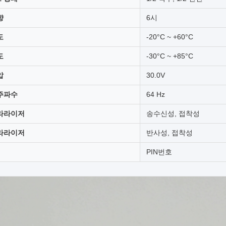
향
6시
도
-20°C ~ +60°C
도
-30°C ~ +85°C
압
30.0V
주파수
64 Hz
라라이저
송수신성, 접착성
라라이저
반사성, 접착성
PIN번호