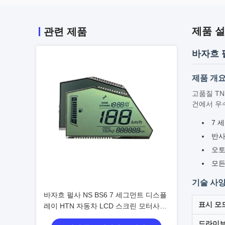
제품 
관련 제품
바자흐 
제품 개
고품질 T
건에서 우
7 
반사
오토
모든
기술 사
바자흐 펄사 NS BS6 7 세그먼트 디스플
표시 모
레이 HTN 자동차 LCD 스크린 모터사이
클용 반등
드라이브