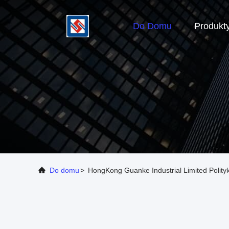
Do Domu
Produkt
Do domu
>
HongKong Guanke Industrial Limited Polity