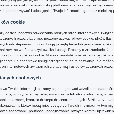
korzystanie z jakichkolwiek usług platformy, zgadzasz się, że będziem
ć, przechowywać i udostępniać Twoje informacje zgodnie z niniejszą p
ików cookie
jszy dostęp, podczas odwiedzania naszych stron internetowych związan
adczonych przez platformę, możemy używać plików cookie, plików flash
ych udostępnianych przez Twoją przeglądarkę lub powiązane aplikacje 
alizowane wrażenia użytkownika i usługi. Prosimy o zrozumienie, że n
o za pomocą plików cookie. Możesz zmodyfikować akceptację plików coo
eglądarka lub dodatkowe usługi przeglądarki na to pozwalają, ale może 
ron internetowych związanych z platformą i usług świadczonych przez 
danych osobowych
stwo Twoich informacji, staramy się podejmować wszelkie rozsądne śr
ormacji, w przypadku wycieku, uszkodzenia lub utraty informacji, w ty
nie informacji, kontrola dostępu do centrum danych. Ściśle zarządza
konawcami, którzy mogą mieć dostęp do Twoich informacji, w tym mię
ów o zachowaniu poufności, podejmowanie różnych kontroli uprawnień