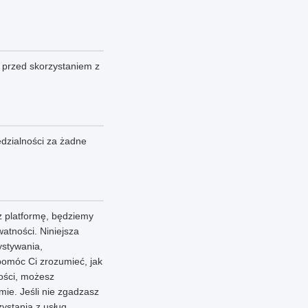
 przed skorzystaniem z
dzialności za żadne
 platformę, będziemy
atności. Niniejsza
ystywania,
pomóc Ci zrozumieć, jak
ności, możesz
ie. Jeśli nie zgadzasz
zystania z usług