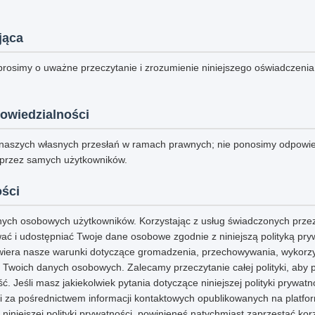
jąca
prosimy o uważne przeczytanie i zrozumienie niniejszego oświadczenia
owiedzialności
naszych własnych przesłań w ramach prawnych; nie ponosimy odpowie
 przez samych użytkowników.
ości
ych osobowych użytkowników. Korzystając z usług świadczonych przez
ć i udostępniać Twoje dane osobowe zgodnie z niniejszą polityką pryw
awiera nasze warunki dotyczące gromadzenia, przechowywania, wykorz
 Twoich danych osobowych. Zalecamy przeczytanie całej polityki, aby 
ć. Jeśli masz jakiekolwiek pytania dotyczące niniejszej polityki prywat
i za pośrednictwem informacji kontaktowych opublikowanych na platform
ą niniejszej polityki prywatności, powinieneś natychmiast zaprzestać kor