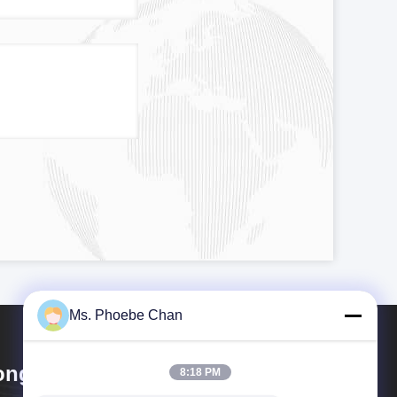
Ms. Phoebe Chan
ngKong Guanke Industrial
8:18 PM