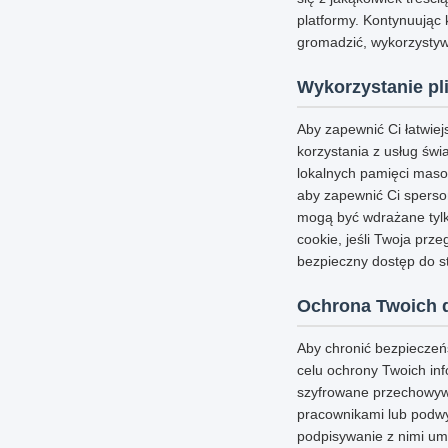
platformy. Kontynuując 
gromadzić, wykorzystywa
Wykorzystanie pl
Aby zapewnić Ci łatwie
korzystania z usług świ
lokalnych pamięci masow
aby zapewnić Ci sperson
mogą być wdrażane tylk
cookie, jeśli Twoja prz
bezpieczny dostęp do st
Ochrona Twoich 
Aby chronić bezpieczeń
celu ochrony Twoich inf
szyfrowane przechowywa
pracownikami lub podwy
podpisywanie z nimi um