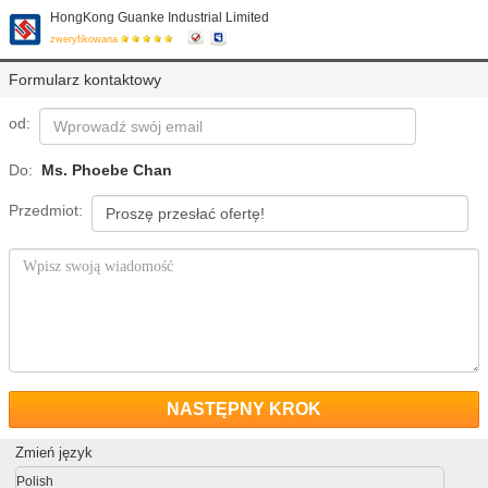
HongKong Guanke Industrial Limited
zweryfikowana
Formularz kontaktowy
od:
Do:
Ms. Phoebe Chan
Przedmiot:
NASTĘPNY KROK
Zmień język
Polish