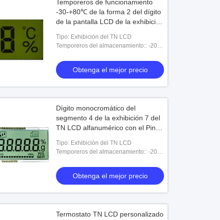
Temporeros de funcionamiento
-30-+80℃ de la forma 2 del dígito
de la pantalla LCD de la exhibición
de encargo del TN LCD
Tipo: Exhibición del TN LCD
Temporeros del almacenamiento:: -20-
+70℃
Obtenga el mejor precio
Dígito monocromático del
segmento 4 de la exhibición 7 del
TN LCD alfanumérico con el Pin
impermeable del conector 18
Tipo: Exhibición del TN LCD
Temporeros del almacenamiento:: -20-
+70℃
Obtenga el mejor precio
Termostato TN LCD personalizado