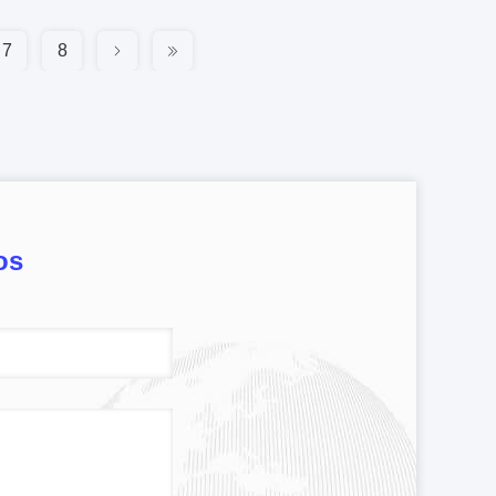
7
8
os