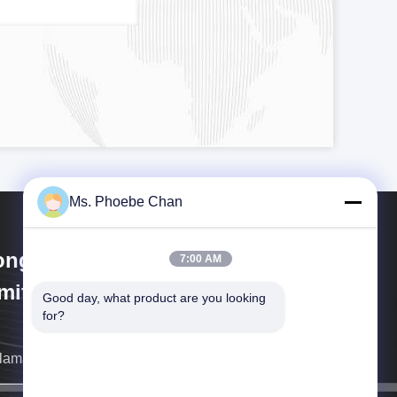
Ms. Phoebe Chan
ngKong Guanke Industrial
7:00 AM
mited
Good day, what product are you looking 
for?
llamaremos tan pronto como sea posible.