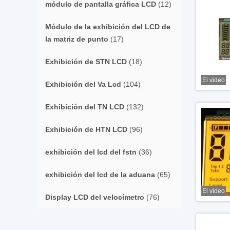
módulo de pantalla gráfica LCD
(12)
Módulo de la exhibición del LCD de
la matriz de punto
(17)
Exhibición de STN LCD
(18)
El video
Exhibición del Va Lcd
(104)
Exhibición del TN LCD
(132)
Exhibición de HTN LCD
(96)
exhibición del lcd del fstn
(36)
exhibición del lcd de la aduana
(65)
El video
Display LCD del velocímetro
(76)