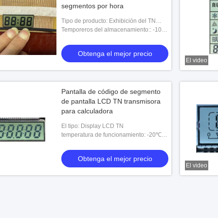
segmentos por hora
Tipo de producto: Exhibición del TN
LCD
Temporeros del almacenamiento:: -10-
+60 ℃, -20~70 ℃, 30~80 ℃
Obtenga el mejor precio
El video
Pantalla de código de segmento
de pantalla LCD TN transmisora
para calculadora
El tipo: Display LCD TN
temperatura de funcionamiento: -20℃-
+70℃
Obtenga el mejor precio
El video