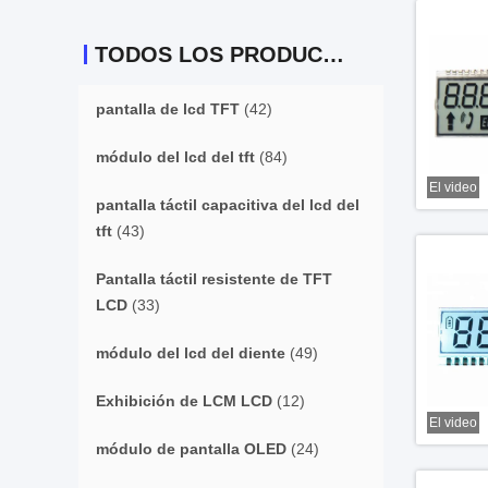
TODOS LOS PRODUCTOS
pantalla de lcd TFT
(42)
módulo del lcd del tft
(84)
El video
pantalla táctil capacitiva del lcd del
tft
(43)
Pantalla táctil resistente de TFT
LCD
(33)
módulo del lcd del diente
(49)
Exhibición de LCM LCD
(12)
El video
módulo de pantalla OLED
(24)