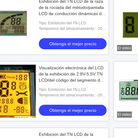
Exhibición del TN LCD de la raza
de la rociada del método/pantalla
LCD de conducción dinámicas de
los indicadores de coche
Tipo: Exhibición del TN LCD
Temporeros del almacenamiento:: -20-
+70℃
Obtenga el mejor precio
El video
Visualización electrónica del LCD
de la exhibición de 2.8V-5.5V TN
LCD/del código del segmento de
la temperatura
Tipo: Exhibición del TN LCD
Temporeros del almacenamiento:: -20-
+70℃
Obtenga el mejor precio
El video
Exhibición del TN LCD de la