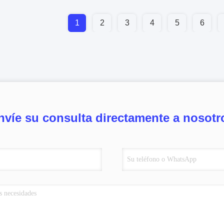
1
2
3
4
5
6
nvíe su consulta directamente a nosotr