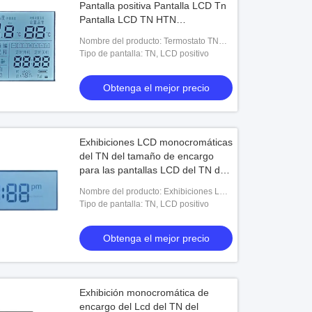
Pantalla positiva Pantalla LCD Tn
Pantalla LCD TN HTN
Transflectiva positiva Panel LCD
Nombre del producto: Termostato TN
de 7 segmentos Pantalla LCD
LCD personalizado Pantalla positiva
Tipo de pantalla: TN, LCD positivo
Pantalla LCD
Pantalla LCD Tn Pantalla LCD TN HTN
Transflectiva
Obtenga el mejor precio
Exhibiciones LCD monocromáticas
del TN del tamaño de encargo
para las pantallas LCD del TN del
panel LCD del segmento del TN
Nombre del producto: Exhibiciones LCD
del reloj del dígito
monocromáticas del TN del tamaño de
Tipo de pantalla: TN, LCD positivo
encargo para las pantallas LCD del TN
del panel
Obtenga el mejor precio
Exhibición monocromática de
encargo del Lcd del TN del