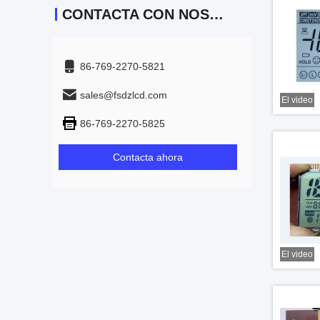
CONTACTA CON NOSOTROS
86-769-2270-5821
sales@fsdzlcd.com
El video
86-769-2270-5825
Contacta ahora
El video