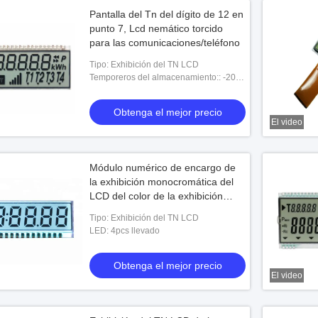
Pantalla del Tn del dígito de 12 en
punto 7, Lcd nemático torcido
para las comunicaciones/teléfono
Tipo: Exhibición del TN LCD
Temporeros del almacenamiento:: -20-
+70℃
Obtenga el mejor precio
El video
Módulo numérico de encargo de
la exhibición monocromática del
LCD del color de la exhibición
blanca del TN LCD
Tipo: Exhibición del TN LCD
LED: 4pcs llevado
Obtenga el mejor precio
El video