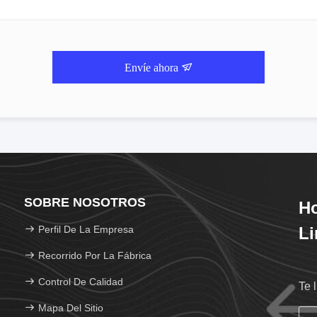
Envíe ahora
SOBRE NOSOTROS
Ho
Perfil De La Empresa
Li
Recorrido Por La Fábrica
Control De Calidad
Te 
Mapa Del Sitio