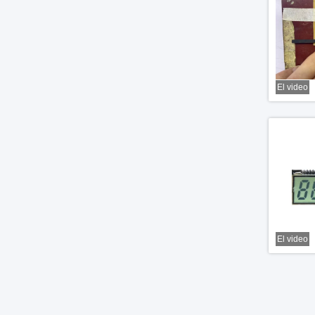
El video
El video