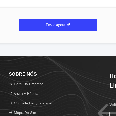
Envie agora
SOBRE NÓS
Ho
Perfil Da Empresa
Li
Visita À Fábrica
Controle De Qualidade
Vol
Mapa Do Site