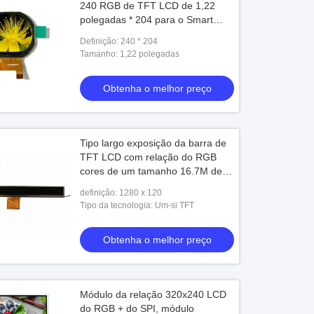
240 RGB de TFT LCD de 1,22
polegadas * 204 para o Smart
Watch
Definição: 240 * 204
Tamanho: 1,22 polegadas
Obtenha o melhor preço
Tipo largo exposição da barra de
TFT LCD com relação do RGB
cores de um tamanho 16.7M de
11 polegadas
definição: 1280 x 120
Tipo da tecnologia: Um-si TFT
Obtenha o melhor preço
Módulo da relação 320x240 LCD
do RGB + do SPI, módulo