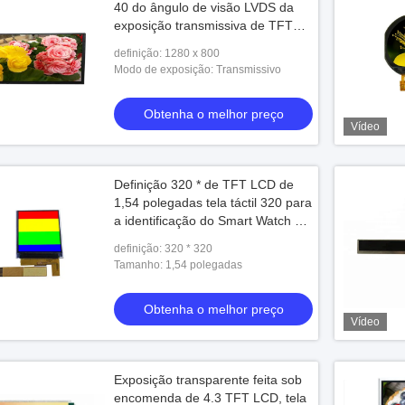
40 do ângulo de visão LVDS da
exposição transmissiva de TFT
LCD
definição: 1280 x 800
Modo de exposição: Transmissivo
Obtenha o melhor preço
Vídeo
Definição 320 * de TFT LCD de
1,54 polegadas tela táctil 320 para
a identificação do Smart Watch e
da impressão digital
definição: 320 * 320
Tamanho: 1,54 polegadas
Obtenha o melhor preço
Vídeo
Exposição transparente feita sob
encomenda de 4.3 TFT LCD, tela