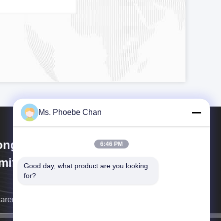
Ms. Phoebe Chan
ngKong Guanke Industrial
6:46 PM
mited
Good day, what product are you looking 
for?
taremos a ligar-lhe o mais depressa possível.