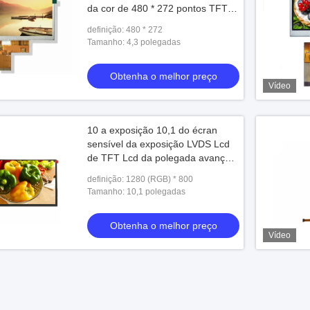
da cor de 480 * 272 pontos TFT
com 24 bocados
definição: 480 * 272
Tamanho: 4,3 polegadas
Obtenha o melhor preço
Vídeo
10 a exposição 10,1 do écran
sensível da exposição LVDS Lcd
de TFT Lcd da polegada avança
Crystal Display líquido a definição
definição: 1280 (RGB) * 800
1280 x 800
Tamanho: 10,1 polegadas
Obtenha o melhor preço
Vídeo