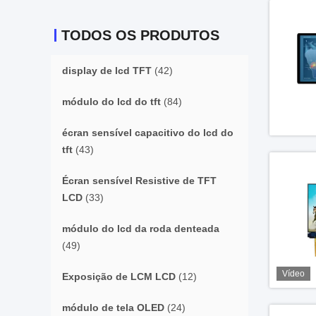
TODOS OS PRODUTOS
display de lcd TFT
(42)
módulo do lcd do tft
(84)
écran sensível capacitivo do lcd do
tft
(43)
Écran sensível Resistive de TFT
LCD
(33)
módulo do lcd da roda denteada
(49)
Vídeo
Exposição de LCM LCD
(12)
módulo de tela OLED
(24)