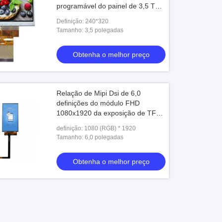
programável do painel de 3,5 TFT
LCD
Definição: 240*320
Tamanho: 3,5 polegadas
Obtenha o melhor preço
Relação de Mipi Dsi de 6,0
definições do módulo FHD
1080x1920 da exposição de TFT
LCD da polegada
definição: 1080 (RGB) * 1920
Tamanho: 6,0 polegadas
Obtenha o melhor preço