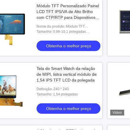
Módulo TFT Personalizado Painel
LCD TFT IPS/VA de Alto Brilho
com CTP/RTP para Dispositivos
Médicos
Nome do produto: Módulo TFT
Personalizado Painel LCD TFT IPS/VA
Tamanho: 0.96-10.1 polegadas
de Alto Brilho com CTP/RTP para
(Customizado)
Dispositivos Médicos
Obtenha o melhor preço
Tela do Smart Watch da relação
de MIPI, listra vertical módulo de
1,54 IPS TFT LCD da polegada
Definição: 240 * 240
Tamanho: 1,54 polegadas
Obtenha o melhor preço
Vídeo