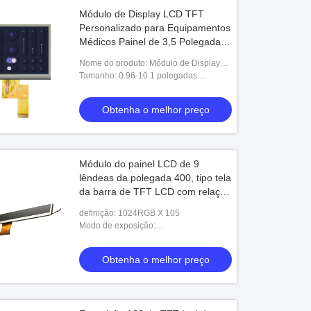
Módulo de Display LCD TFT
Personalizado para Equipamentos
Médicos Painel de 3,5 Polegadas
com Qualidade de Imagem Nítida
Nome do produto: Módulo de Display
(0,96–10,1 Polegadas Disponível)
LCD TFT Personalizado para
Tamanho: 0.96-10.1 polegadas
Equipamentos Médicos Painel de 3,5
(Customizado)
Polegadas com Qualid
Obtenha o melhor preço
Módulo do painel LCD de 9
lêndeas da polegada 400, tipo tela
da barra de TFT LCD com relação
do RGB
definição: 1024RGB X 105
Modo de exposição:
Transimissive/normalmente branco
Obtenha o melhor preço