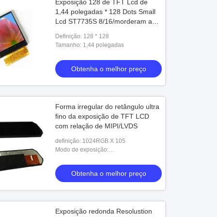
Exposição 128 de TFT Lcd de
1,44 polegadas * 128 Dots Small
Lcd ST7735S 8/16/morderam a
relação de MCU para Insturment
Definição: 128 * 128
Tamanho: 1,44 polegadas
Obtenha o melhor preço
Forma irregular do retângulo ultra
fino da exposição de TFT LCD
com relação de MIPI/LVDS
definição: 1024RGB X 105
Modo de exposição:
Transimissive/normalmente branco
Obtenha o melhor preço
Exposição redonda Resolustion