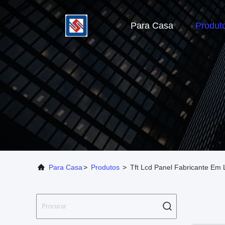
Para Casa
Produt
Para Casa
>
Produtos
>
Tft Lcd Panel Fabricante Em 