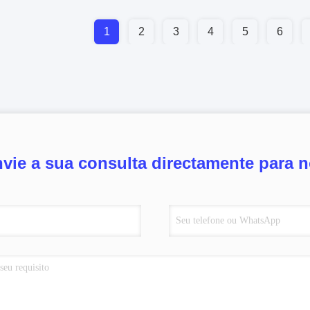
1
2
3
4
5
6
vie a sua consulta directamente para 