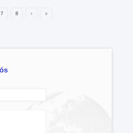
7
8
nós