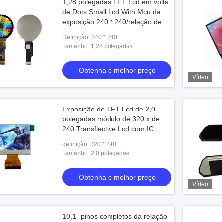
1,28 polegadas TFT Lcd em volta
de Dots Small Lcd With Mcu da
exposição 240 * 240/relação de
Spi/Rgb
Definição: 240 * 240
Tamanho: 1,28 polegadas
Obtenha o melhor preço
Vídeo
Exposição de TFT Lcd de 2,0
polegadas módulo de 320 x de
240 Transflective Lcd com IC
ILI9342C para o dispositivo
definição: 320 * 240
exterior
Tamanho: 2,0 polegadas
Obtenha o melhor preço
Vídeo
10,1” pinos completos da relação