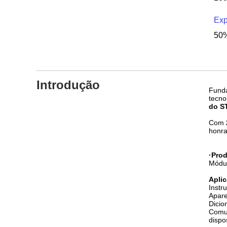
Exp
50%
Introdução
Fund
tecno
do S
Com
honra
·Pro
Módu
Apli
Instr
Apare
Dicio
Comun
dispo