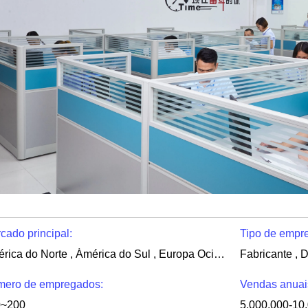
cado principal:
Tipo de empr
América do Norte , Ámérica do Sul , Europa Ocidental , Europa de Leste , leste da Ásia , Sudeste da Ásia , Oriente Médio , África , Oceania , Em todo o mundo
ero de empregados:
Vendas anuai
0~200
5,000,000-10