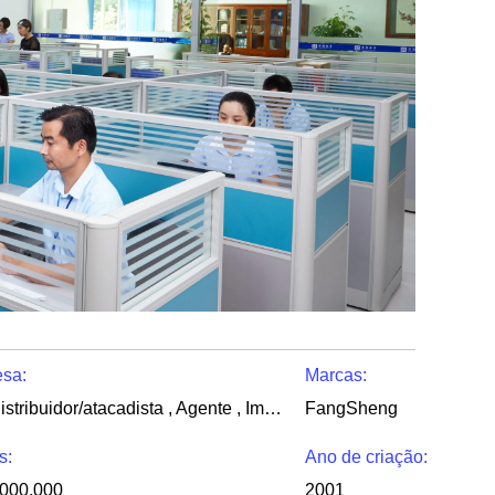
esa:
Marcas:
Fabricante , Distribuidor/atacadista , Agente , Importador , Exportador , trading Company , Vendedor , Outros
FangSheng
s:
Ano de criação:
,000,000
2001