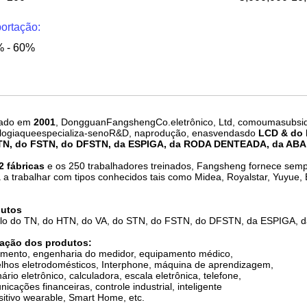
ortação:
 - 60%
ado em
2001
, DongguanFangshengCo.eletrônico, Ltd, comoumasubsi
logiaqueespecializa-senoR&D, naprodução, enasvendasdo
LCD & do
TN, do FSTN, do DFSTN, da ESPIGA, da RODA DENTEADA, da ABA
2 fábricas
e os 250 trabalhadores treinados, Fangsheng fornece sempr
 a trabalhar com tipos conhecidos tais como Midea, Royalstar, Yuyue, E
dutos
lo do TN, do HTN, do VA, do STN, do FSTN, do DFSTN, da ESPIGA,
cação dos produtos:
umento, engenharia do medidor, equipamento médico,
lhos eletrodomésticos, Interphone, máquina de aprendizagem,
nário eletrônico, calculadora, escala eletrônica, telefone,
icações financeiras, controle industrial, inteligente
sitivo wearable, Smart Home, etc.