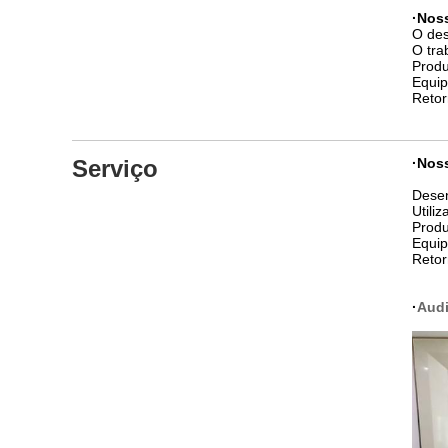
·Nos
O des
O tra
Prod
Equip
Retor
Serviço
·Nos
Desen
Utili
Prod
Equip
Retor
·
Audi