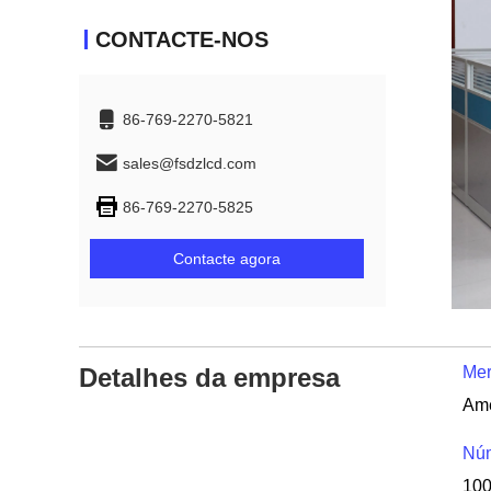
CONTACTE-NOS
86-769-2270-5821
sales@fsdzlcd.com
86-769-2270-5825
Contacte agora
Detalhes da empresa
Mer
Núm
10