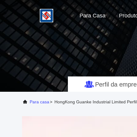
Para Casa
Produt
Perfil da empr
Para casa
>
HongKong Guanke Industrial Limited Perf