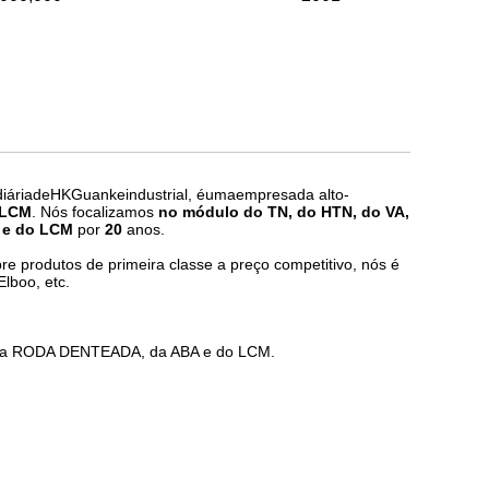
diáriadeHKGuankeindustrial, éumaempresada
alto-
 LCM
. Nós focalizamos
no módulo do TN, do HTN, do VA,
 e do LCM
por
20
anos.
e produtos de primeira classe a preço competitivo, nós é
lboo, etc.
 da RODA DENTEADA, da ABA e do LCM.