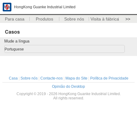
HongKong Guanke Industrial Limited
Para casa
Produtos
Sobre nós
Visita à fábrica
>>
Casos
Mude a língua
Portuguese
Casa
|
Sobre nós
|
Contacte-nos
|
Mapa do Site
|
Política de Privacidade
Opinião do Desktop
Copyright © 2019 - 2026 HongKong Guanke Industrial Limited.
All rights reserved.