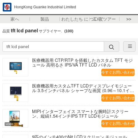
HongKong Guanke Industrial Limited
家へ
製品
わたしたち に つい て
工場 ツアー
>>
tft lcd panel
品質
サプライヤー.
(100)
医療機器用 CTP/RTP を搭載したカスタム TFT モジ
ュール 高明るさ IPS/VA TFT LCD パネル
今すぐお問い合わせ
医療機器用カスタムTFT LCDディスプレイモジュー
ル 3.5インチパネル シャープな画質 (0.96～10.1イン
チ対応)
今すぐお問い合わせ
MIPIインターフェイス スマートな腕時計スクリー
ン、縦縞1.54インチIPS TFT LCDモジュール
今すぐお問い合わせ
9匹のインチ400のNit LCDスクリーン モジュール、