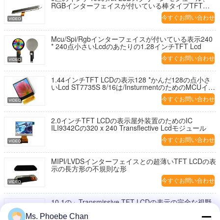
RGBインターフェイスが付いている棒タイプTFT
LCDスクリーン
今すぐお問い合わせ
Mcu/Spi/Rgbインターフェイスが付いている表示240
* 240点小さいLcdのあたりの1.28インチTFT Lcd
今すぐお問い合わせ
1.44インチTFT LCDの表示128 *かんだ128の点小さ
いLcd ST7735S 8/16は/InsturmentのためのMCUイン
ターフェイスを
今すぐお問い合わせ
2.0インチTFT LCDの表示屋外装置のためのIC
ILI9342Cの320 x 240 Transflective Lcdモジュール
今すぐお問い合わせ
MIPI/LVDSインターフェイスとの超薄いTFT LCDの表
示の長方形の不規則な形
今すぐお問い合わせ
10.1の」Transmissive TFT LCDの表示の完全な視野
角LVDSインターフェイス40ピン
Ms. Phoebe Chan