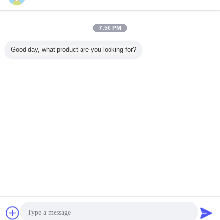
今すぐお問い合わせ
1.22インチ円形TFT LCDの表示Resolustion 240 RGB
7:56 PM
*スマートな腕時計のための204
今すぐお問い合わせ
Good day, what product are you looking for?
1 / 10
言語を変えて下さい
Japanese
ホーム
|
わたしたち に つい て
|
連絡 ください
|
地図
|
プライバシーポリシー
デスクトップの眺め
Copyright © 2019 - 2026 HongKong Guanke Industrial Limited.
All rights reserved.
チャット
見積依頼