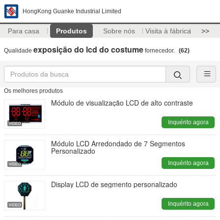
HongKong Guanke Industrial Limited
Para casa
Produtos
Sobre nós
Visita à fábrica
>>
exposição do lcd do costume
Qualidade
fornecedor.
(62)
Os melhores produtos
Módulo de visualização LCD de alto contraste
Inquérito agora
Módulo LCD Arredondado de 7 Segmentos
Personalizado
Inquérito agora
Display LCD de segmento personalizado
Inquérito agora