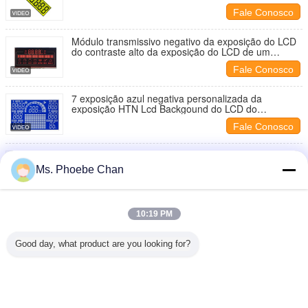
LCD/TN para o medidor Thermo de Hygro
Fale Conosco
Módulo transmissivo negativo da exposição do LCD
do contraste alto da exposição do LCD de um
costume de 3,5 volts/VA para o fogão
Fale Conosco
7 exposição azul negativa personalizada da
exposição HTN Lcd Backgound do LCD do
segmento para o esporte Equiment
Fale Conosco
Exposição gráfica monocromática do LCD do
positivo do TN HTN FSTN para o dispositivo da
Ms. Phoebe Chan
umidade
Fale Conosco
Micro Nematic torcido segmento da exposição 3 do
10:19 PM
LCD do costume do TN dos dígitos para a
temperatura
Fale Conosco
Good day, what product are you looking for?
1 / 7