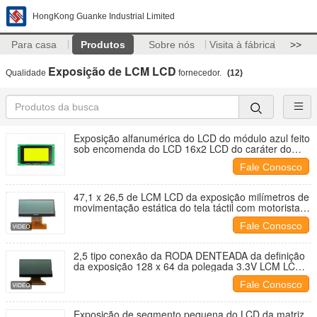
HongKong Guanke Industrial Limited
Para casa
Produtos
Sobre nós
Visita à fábrica
>>
Exposição de LCM LCD
Qualidade
fornecedor.
(12)
Exposição alfanumérica do LCD do módulo azul feito
sob encomenda do LCD 16x2 LCD do caráter do
LCD
Fale Conosco
47,1 x 26,5 de LCM LCD da exposição milímetros de
movimentação estática do tela táctil com motorista
IC de St7565r
Fale Conosco
2,5 tipo conexão da RODA DENTEADA da definição
da exposição 128 x 64 da polegada 3.3V LCM LCD
de FPC
Fale Conosco
Exposição de segmento pequena do LCD da matriz