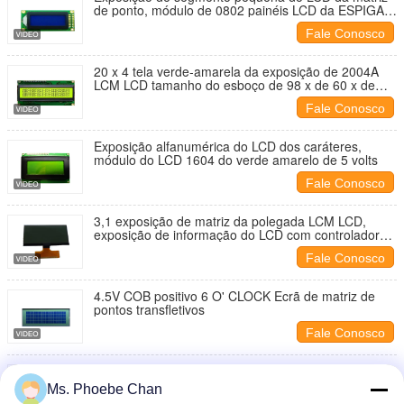
de ponto, módulo de 0802 painéis LCD da ESPIGA
do caráter mini
Fale Conosco
20 x 4 tela verde-amarela da exposição de 2004A
LCM LCD tamanho do esboço de 98 x de 60 x de
13.5mm
Fale Conosco
Exposição alfanumérica do LCD dos caráteres,
módulo do LCD 1604 do verde amarelo de 5 volts
Fale Conosco
3,1 exposição de matriz da polegada LCM LCD,
exposição de informação do LCD com controlador
St7565r
Fale Conosco
4.5V COB positivo 6 O' CLOCK Ecrã de matriz de
pontos transfletivos
Fale Conosco
STN negativo da exposição 2 x 16 de LCM LCD
Monochrome da definição 1602 com 16 pinos
Ms. Phoebe Chan