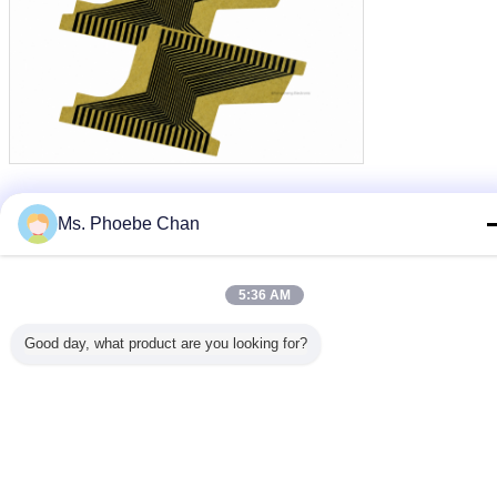
màn hình LCD đơn sắc
mô-đun LCD tn
thẻ:
,
,
màn hình tn panel
Ms. Phoebe Chan
Nhận giá tốt nhất cho
5:36 AM
Good day, what product are you looking for?
Cabo Flat Lcd For Speedometer
Flat Do Painel Car Motorcycles
Flat Do Velocimetro Wholesale
Tiếp tục