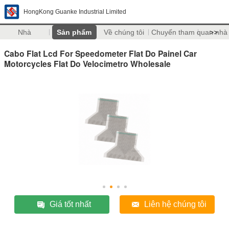
HongKong Guanke Industrial Limited
Nhà
Sản phẩm
Về chúng tôi
Chuyến tham quan nhà
>>
Cabo Flat Lcd For Speedometer Flat Do Painel Car
Motorcycles Flat Do Velocimetro Wholesale
Giá tốt nhất
Liên hệ chúng tôi