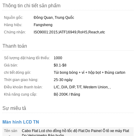
Thông tin chi tiết sản phẩm
Nguồn gốc:
Đông Quan, Trung Quốc
Hàng hiệu:
Fangsheng
Chứng nhận:
ISO9001:2015,IATF16949,RoHS,Reach,etc
Thanh toán
Số lượng đặt hàng tối thiểu:
1000
Giá bán:
$0.1-$8
chi tiết đóng gói:
Túi bong bóng + vỉ + hộp bọt + thùng carton
Thời gian giao hàng:
25-30 ngày
Điều khoản thanh toán:
L/C, D/A, D/P, T/T, Western Union, ,
Khả năng cung cấp:
Bộ 200K / tháng
Sự miêu tả
Màn hình LCD TN
Tên sản
Cabo Flat Lcd cho đồng hồ tốc độ Flat Do Painel Ô tô xe máy Flat
Do Velocimetro Bán buôn