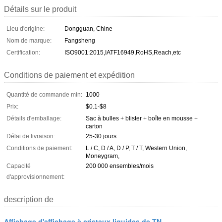
Détails sur le produit
Lieu d'origine:
Dongguan, Chine
Nom de marque:
Fangsheng
Certification:
ISO9001:2015,IATF16949,RoHS,Reach,etc
Conditions de paiement et expédition
Quantité de commande min:
1000
Prix:
$0.1-$8
Détails d'emballage:
Sac à bulles + blister + boîte en mousse +
carton
Délai de livraison:
25-30 jours
Conditions de paiement:
L / C, D / A, D / P, T / T, Western Union,
Moneygram,
Capacité
200 000 ensembles/mois
d'approvisionnement:
description de
Affichage d'affichage à cristaux liquides de TN