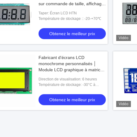
sur commande de taille, affichage
d'affichage à cristaux liquides de
Taper: Écran LCD HTN
TN pour le filtre d'eau
Température de stockage :: -20-+70℃
Obtenez le meilleur prix
Vidéo
Fabricant d'écrans LCD
monochrome personnalisés │
Module LCD graphique à matrice
de points │ Écran LCD à
Direction de visualisation: 6 heures
caractères
Température de stockage: -30°C à
+80°C
Obtenez le meilleur prix
Vidéo