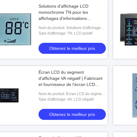
Solutions d'affichage LCD
monochrome TN pour les
affichages d'informations
industrielles Thermostat Écran
Nom du produit: Solutions d'affichage
LCD à segments monochromes
LCD monochrome TN pour les
Type d'affichage: TN, LCD positif
affichages d'informations industrielles
The
Obtenez le meilleur prix
Écran LCD du segment
d'affichage VA négatif | Fabricant
et fournisseur de l'écran LCD
monochrome personnalisé
Nom de produit: Écran LCD du segment
d'affichage VA négatif | Fabricant et
Type d'affichage: VA, LCD négatif
fournisseur de l'écran LCD monoch
Obtenez le meilleur prix