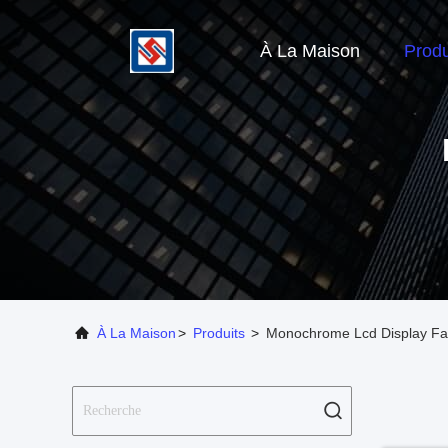
À La Maison
Produ
À La Maison
>
Produits
>
Monochrome Lcd Display Fab