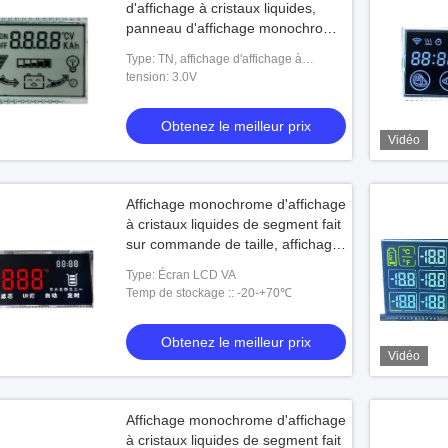
d'affichage à cristaux liquides,
panneau d'affichage monochrome
fait sur commande d'affichage à
Type: TN, affichage d'affichage à
cristaux liquides
cristaux liquides de HTN
tension: 3.0V
Obtenez le meilleur prix
Vidéo
Affichage monochrome d'affichage
à cristaux liquides de segment fait
sur commande de taille, affichage
d'affichage à cristaux liquides de
Type: Écran LCD VA
TN pour le filtre d'eau
Temp de stockage :: -20-+70℃
Obtenez le meilleur prix
Vidéo
Affichage monochrome d'affichage
à cristaux liquides de segment fait