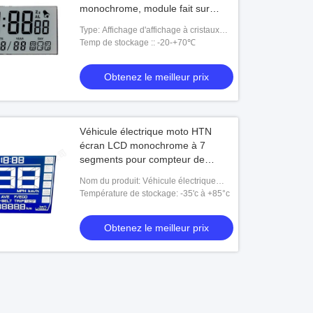
monochrome, module fait sur
commande d'affichage à cristaux
Type: Affichage d'affichage à cristaux
liquides de Tn de Pin/taille de
liquides de TN
Temp de stockage :: -20-+70℃
zèbre
Obtenez le meilleur prix
Véhicule électrique moto HTN
écran LCD monochrome à 7
segments pour compteur de
vitesse - LCD personnalisé à film
Nom du produit: Véhicule électrique
blanc/bleu
moto HTN écran LCD monochrome à 7
Température de stockage: -35'c à +85°c
segments pour compteur de vitesse -
LCD person
Obtenez le meilleur prix