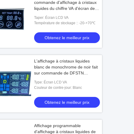
commande d'affichage à cristaux
liquides du chiffre VA d'écran de
taille faite sur commande noire
Taper: Écran LCD VA
d'affichage à cristaux liquides
Température de stockage :: -20-+70℃
Obtenez le meilleur prix
L'affichage à cristaux liquides
blanc de monochrome de noir fait
sur commande de DFSTN
montrent le négatif de VA pour
Type: Écran LCD VA
monté sur véhicule
Couleur de contre-jour: Blanc
Obtenez le meilleur prix
Affichage programmable
d'affichage à cristaux liquides de