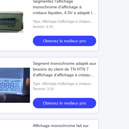
Segmentez l'affichage
monochrome d'affichage à
cristaux liquides, 4.0V a adapté le
module aux besoins du client
Type: Affichage d'affichage à cristaux
d'écran d'affichage à cristaux
liquides de HTN
tension: 4.0V
liquides de taille
Obtenez le meilleur prix
Segment monochrome adapté aux
besoins du client de TN HTN 7
d'affichage d'affichage à cristaux
liquides pour le lecteur multimédia
Type: Affichage d'affichage à cristaux
liquides de HTN
Tension: 3.3V
Obtenez le meilleur prix
Affichage monochrome fait sur