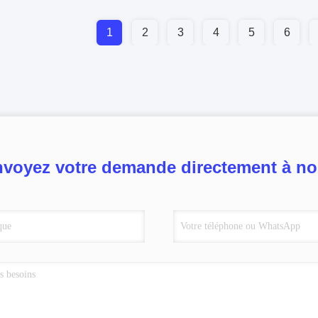
1
2
3
4
5
6
voyez votre demande directement à n