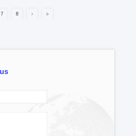
7
8
ous