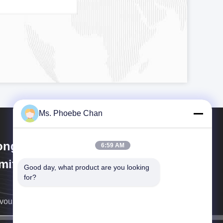
Ms. Phoebe Chan
ngKong Guanke Industrial
6:59 AM
mited
Good day, what product are you looking 
for?
vous rappellera au plus vite.