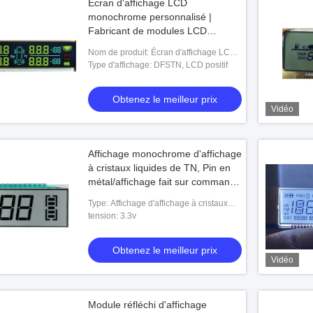
Écran d'affichage LCD
monochrome personnalisé |
Fabricant de modules LCD
DFSTN pour les applications
Nom de produit: Écran d'affichage LCD
industrielles
monochrome personnalisé | Fabricant
Type d'affichage: DFSTN, LCD positif
de modules LCD DFSTN pour les
applicat
Obtenez le meilleur prix
Vidéo
Affichage monochrome d'affichage
à cristaux liquides de TN, Pin en
métal/affichage fait sur commande
affichage à cristaux liquides de
Type: Affichage d'affichage à cristaux
FPC
liquides de TN
tension: 3.3v
Obtenez le meilleur prix
Vidéo
Module réfléchi d'affichage