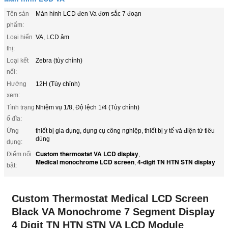
Tên sản
Màn hình LCD đen Va đơn sắc 7 đoạn
phẩm:
Loại hiển
VA, LCD âm
thị:
Loại kết
Zebra (tùy chỉnh)
nối:
Hướng
12H (Tùy chỉnh)
xem:
Tình trạng
Nhiệm vụ 1/8, Độ lệch 1/4 (Tùy chỉnh)
ổ đĩa:
Ứng
thiết bị gia dụng, dụng cụ công nghiệp, thiết bị y tế và điện tử tiêu
dùng
dụng:
Custom thermostat VA LCD display
Điểm nổi
,
Medical monochrome LCD screen
4-digit TN HTN STN display
,
bật:
Custom Thermostat Medical LCD Screen
Black VA Monochrome 7 Segment Display
4 Digit TN HTN STN VA LCD Module