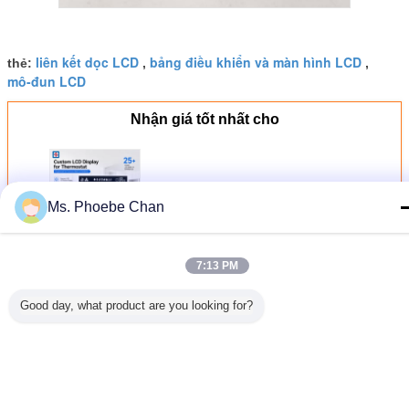
liên kết dọc LCD
bảng điều khiển và màn hình LCD
thẻ:
,
,
mô-đun LCD
Nhận giá tốt nhất cho
Custom Thermostat Medical Lcd
Screen Black Va Monochrome 7
Ms. Phoebe Chan
Segment Display 4 Digit Tn Htn
Stn Va Lcd Module
Tiếp tục
7:13 PM
Good day, what product are you looking for?
Màn hình LCD VA
Hơn