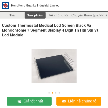
HongKong Guanke Industrial Limited
Nhà
Sản phẩm
Về chúng tôi
Chuyến tham quan nhà
>>
Custom Thermostat Medical Lcd Screen Black Va
Monochrome 7 Segment Display 4 Digit Tn Htn Stn Va
Lcd Module
Giá tốt nhất
Liên hệ chúng tôi