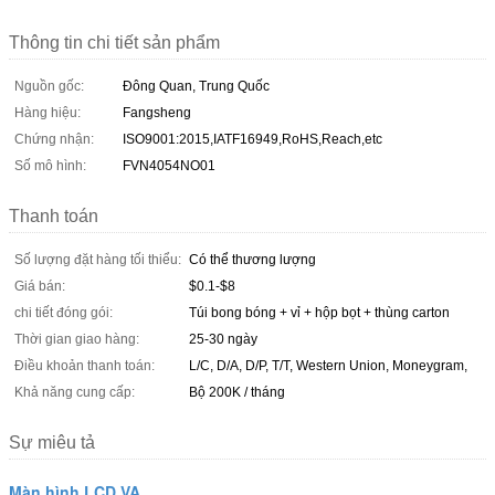
Thông tin chi tiết sản phẩm
Nguồn gốc:
Đông Quan, Trung Quốc
Hàng hiệu:
Fangsheng
Chứng nhận:
ISO9001:2015,IATF16949,RoHS,Reach,etc
Số mô hình:
FVN4054NO01
Thanh toán
Số lượng đặt hàng tối thiểu:
Có thể thương lượng
Giá bán:
$0.1-$8
chi tiết đóng gói:
Túi bong bóng + vỉ + hộp bọt + thùng carton
Thời gian giao hàng:
25-30 ngày
Điều khoản thanh toán:
L/C, D/A, D/P, T/T, Western Union, Moneygram,
Khả năng cung cấp:
Bộ 200K / tháng
Sự miêu tả
Màn hình LCD VA