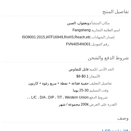
تفاصيل المنتج
مكان المنشأ:
دونغقوان، الصين
اسم العلامة التجارية:
Fangsheng
إصدار الشهادات:
ISO9001:2015,IATF16949,RoHS,Reach,etc
رقم الموديل:
FVN4054NO01
شروط الدفع والشحن
الحد الأدنى لكمية:
قابل للتفاوض
الأسعار:
$0.1-$8
تفاصيل التغليف:
حقيبة فقاعة + نفطة + مربع رغوة + كارتون
وقت التسليم:
25-30 يوما
شروط الدفع:
L/C ، D/A ، D/P ، T/T ، Western Union ، ،
القدرة على العرض:
200k مجموعة / شهر
وصف
VA شاشة LCD