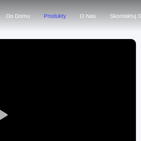
Do Domu
Produkty
O Nas
Skontaktuj 
Play
Video