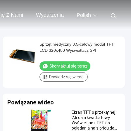
Się Z Nami
Wydarzenia
Polish
Sprzęt medyczny 3,5-calowy moduł TFT
LCD 320x480 Wyświetlacz SPI
Skontaktuj się teraz
Dowiedz się więcej
Powiązane wideo
Ekran TFT o przekątnej
2,6 cala kwadratowy
Wyświetlacz TFT do
oglądania na słońcu do