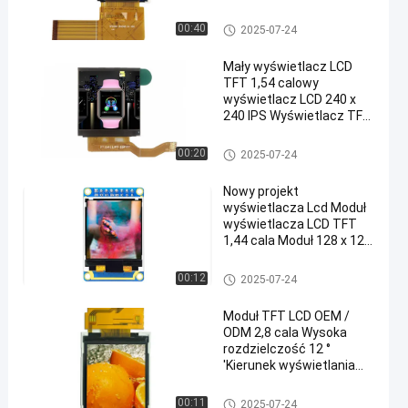
urządzeń zewnętrznych
Moduł TFT LCD
00:40
2025-07-24
Mały wyświetlacz LCD
TFT 1,54 calowy
wyświetlacz LCD 240 x
240 IPS Wyświetlacz TFT
LCD z interfejsem SPI
Moduł TFT LCD
00:20
2025-07-24
Nowy projekt
wyświetlacza Lcd Moduł
wyświetlacza LCD TFT
1,44 cala Moduł 128 x 128
TFT Lcd
Moduł TFT LCD
00:12
2025-07-24
Moduł TFT LCD OEM /
ODM 2,8 cala Wysoka
rozdzielczość 12 °
'Kierunek wyświetlania
zegara
Moduł TFT LCD
00:11
2025-07-24