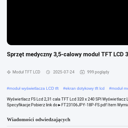
Sprzęt medyczny 3,5-calowy moduł TFT LCD 3
Moduł TFT LCD
2025-07-24
999 poglądy
#
moduł wyświetlacza LCD tft
#
ekran dotykowy tft lcd
#
moduł mo
Wyświetlacz FS Lcd 2,31 cala TFT Lcd 320 x 240 SPI Wyświetlac
Specyfikacje:Pobierz link do►FT23106JPY-18P-FS.pdf Item Wymiar
Wiadomości odwiedzających