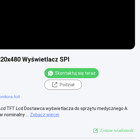
20x480 Wyświetlacz SPI
Skontaktuj się teraz
Podział
nitora lcd
z Lcd TFT Lcd Dostawca wyświetlacza do sprzętu medycznego A.
 nominalny ...
Zobacz więcej
Zostaw wiadomość.