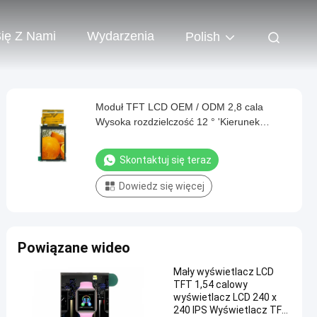
Się Z Nami
Wydarzenia
Polish
Moduł TFT LCD OEM / ODM 2,8 cala
Wysoka rozdzielczość 12 ° 'Kierunek
wyświetlania zegara
Skontaktuj się teraz
Dowiedz się więcej
Powiązane wideo
Mały wyświetlacz LCD
TFT 1,54 calowy
wyświetlacz LCD 240 x
240 IPS Wyświetlacz TFT