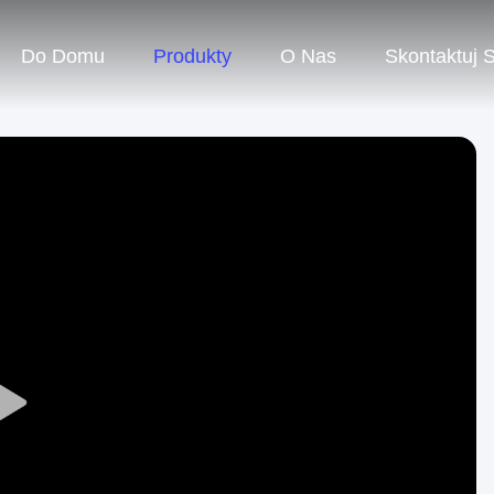
Do Domu
Produkty
O Nas
Skontaktuj 
Play
Video