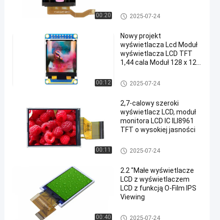
LCD z interfejsem SPI
Moduł TFT LCD
00:20
2025-07-24
Nowy projekt
wyświetlacza Lcd Moduł
wyświetlacza LCD TFT
1,44 cala Moduł 128 x 128
TFT Lcd
Moduł TFT LCD
00:12
2025-07-24
2,7-calowy szeroki
wyświetlacz LCD, moduł
monitora LCD IC ILI8961
TFT o wysokiej jasności
Moduł TFT LCD
00:11
2025-07-24
2.2 "Małe wyświetlacze
LCD z wyświetlaczem
LCD z funkcją O-Film IPS
Viewing
Moduł TFT LCD
00:40
2025-07-24