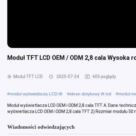
Moduł TFT LCD OEM / ODM 2,8 cala Wysoka roz
Moduł TFT LCD
2025-07-24
605 poglądy
#
moduł wyświetlacza LCD tft
#
ekran dotykowy tft lcd
#
moduł mo
Moduł wyświetlacza LCD OEM i ODM 2,8 cala TFT A. Dane technic
wyświetlacza LCD OEM i ODM 2,8 cala TFT 2) Rozmiar modułu 50 m
Wiadomości odwiedzających