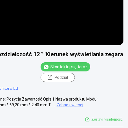
dzielczość 12 ° 'Kierunek wyświetlania zegara
Skontaktuj się teraz
Podział
nitora lcd
zne: Pozycja Zawartość Opis 1 Nazwa produktu Moduł
m * 69,20 mm * 2,40 mm T. ...
Zobacz więcej
Zostaw wiadomość.