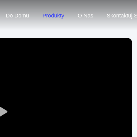
Do Domu
Produkty
O Nas
Skontaktuj 
Play
Video