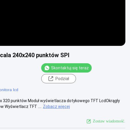
 cala 240x240 punktów SPI
Skontaktuj się teraz
Podział
nitora lcd
 x 320 punktów Moduł wyświetlacza dotykowego TFT LcdOkrągły
w Wyświetlacz TFT ....
Zobacz więcej
Zostaw wiadomość.