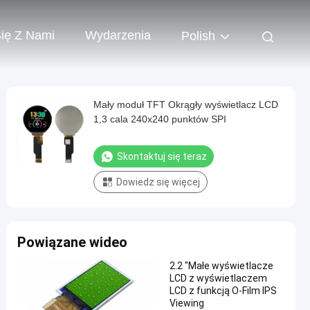
Się Z Nami
Wydarzenia
Polish
Mały moduł TFT Okrągły wyświetlacz LCD
1,3 cala 240x240 punktów SPI
Skontaktuj się teraz
Dowiedz się więcej
Powiązane wideo
2.2 "Małe wyświetlacze
LCD z wyświetlaczem
LCD z funkcją O-Film IPS
Viewing