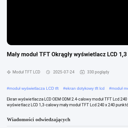
Mały moduł TFT Okrągły wyświetlacz LCD 1,3
Moduł TFT LCD
2025-07-24
330 poglądy
#
moduł wyświetlacza LCD tft
#
ekran dotykowy tft lcd
#
moduł mo
Ekran wyświetlacza LCD OEM ODM 2.4-calowy moduł TFT Lcd 240
wyświetlacz LCD 1,3-calowy mały moduł TFT Lcd 240 x 240 punktó
Wiadomości odwiedzających