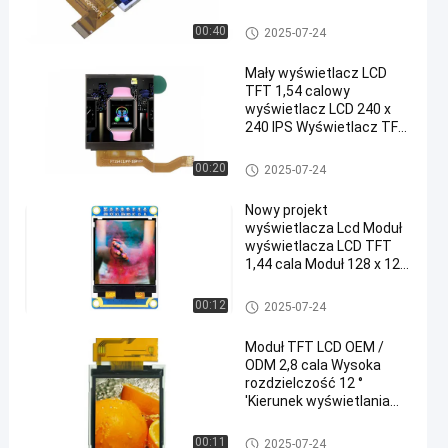
Moduł TFT LCD
00:40
2025-07-24
Mały wyświetlacz LCD
TFT 1,54 calowy
wyświetlacz LCD 240 x
240 IPS Wyświetlacz TFT
LCD z interfejsem SPI
Moduł TFT LCD
00:20
2025-07-24
Nowy projekt
wyświetlacza Lcd Moduł
wyświetlacza LCD TFT
1,44 cala Moduł 128 x 128
TFT Lcd
Moduł TFT LCD
00:12
2025-07-24
Moduł TFT LCD OEM /
ODM 2,8 cala Wysoka
rozdzielczość 12 °
'Kierunek wyświetlania
zegara
Moduł TFT LCD
00:11
2025-07-24