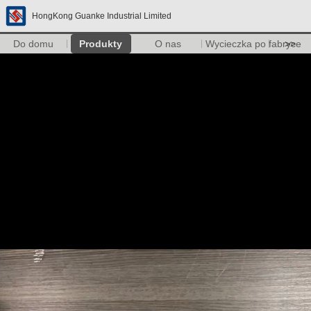
HongKong Guanke Industrial Limited
Do domu
Produkty
O nas
Wycieczka po fabryce
>>