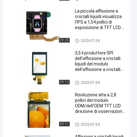
film
lli liquidi del tft
La piccola affissione a
cristalli liquidi visualizza
l'IPS a 1,54 pollici di
esposizione di TFT LCD
delle esposizioni 240 x
240 dell'affissione a
modulo dell'affissione a crista
00:20
2025-07-24
cristalli liquidi di TFT con
lli liquidi del tft
l'interfaccia di SPI
3,5 il produttore SPI
dell'affissione a cristalli
liquidi del modulo
dell'affissione a cristalli
liquidi di Incd TFT collega
il modulo dell'affissione a
modulo dell'affissione a crista
00:12
2025-07-24
cristalli liquidi con l'IPS
lli liquidi del tft
Risoluzione alta a 2,8
pollici del modulo
ODM/dell'OEM TFT LCD
direzione di osservazione
di 12 in punto
modulo dell'affissione a crista
00:11
2025-07-24
lli liquidi del tft
Affissioni a cristalli liquidi