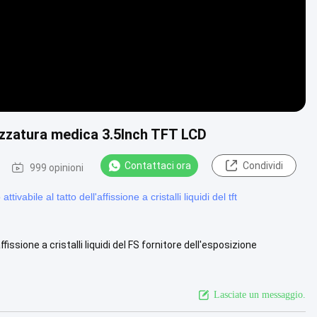
ezzatura medica 3.5Inch TFT LCD
Contattaci ora
Condividi
999 opinioni
ivabile al tatto dell'affissione a cristalli liquidi del tft
'affissione a cristalli liquidi del FS fornitore dell'esposizione
Lasciate un messaggio.