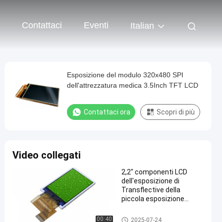
Contattaci
Eventi
Italian
Esposizione del modulo 320x480 SPI
dell'attrezzatura medica 3.5Inch TFT LCD
Contattaci ora
Scopri di più
Video collegati
2,2" componenti LCD
dell'esposizione di
Transflective della
piccola esposizione
LCD con la O -
osservazione di IPS del
modulo dell'affissione a crista
00:40
2025-07-24