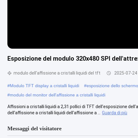
Esposizione del modulo 320x480 SPI dell'attr
modulo dell'affissione a cristalli liquidi del tft
2025-07-24
#
Modulo TFT display a cristalli liquidi
#
esposizione dello schermo att
#
modulo del monitor dell'affissione a cristalli liquidi
Affissioni a cristalli liquidi a 2,31 pollici di TFT dell'esposizione dell
dell'affissione a cristalli liquidi dell'affissione a ...
Guarda di più
Messaggi del visitatore