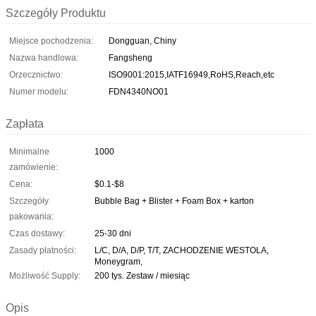
Szczegóły Produktu
Miejsce pochodzenia:
Dongguan, Chiny
Nazwa handlowa:
Fangsheng
Orzecznictwo:
ISO9001:2015,IATF16949,RoHS,Reach,etc
Numer modelu:
FDN4340NO01
Zapłata
Minimalne
1000
zamówienie:
Cena:
$0.1-$8
Szczegóły
Bubble Bag + Blister + Foam Box + karton
pakowania:
Czas dostawy:
25-30 dni
Zasady płatności:
L/C, D/A, D/P, T/T, ZACHODZENIE WESTOLA,
Moneygram,
Możliwość Supply:
200 tys. Zestaw / miesiąc
Opis