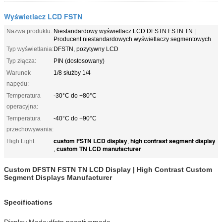
Wyświetlacz LCD FSTN
Nazwa produktu:
Niestandardowy wyświetlacz LCD DFSTN FSTN TN |
Producent niestandardowych wyświetlaczy segmentowych
Typ wyświetlania:
DFSTN, pozytywny LCD
Typ złącza:
PIN (dostosowany)
Warunek
1/8 służby 1/4
napędu:
Temperatura
-30°C do +80°C
operacyjna:
Temperatura
-40°C do +90°C
przechowywania:
custom FSTN LCD display
high contrast segment display
High Light:
,
custom TN LCD manufacturer
,
Custom DFSTN FSTN TN LCD Display | High Contrast Custom
Segment Displays Manufacturer
Specifications
Display Mode:dfstn,negativemode