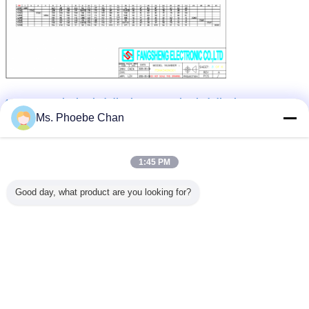
transmissive lcd display
negative lcd display
tagi:
,
,
transflective lcd module
Ms. Phoebe Chan
Uzyskaj najlepszą cenę za
1:45 PM
Good day, what product are you looking for?
Custom DFSTN FSTN TN LCD
Display | High Contrast Custom
Segment Displays Manufacturer
Kontyntynuj
Wyświetlacz LCD FSTN
Jeszcze