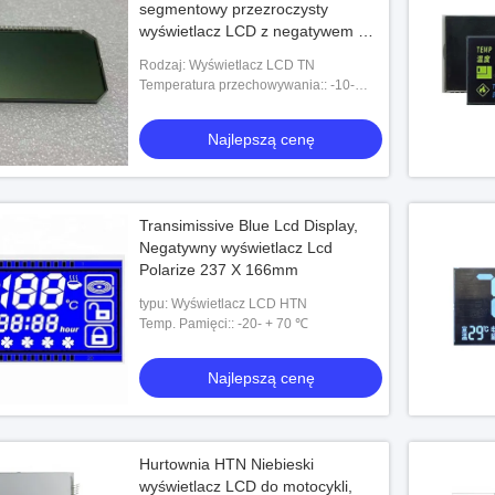
segmentowy przezroczysty
wyświetlacz LCD z negatywem TN
STN HTN FSTN Typ VA
Rodzaj: Wyświetlacz LCD TN
Temperatura przechowywania:: -10-
+60℃
Najlepszą cenę
Transimissive Blue Lcd Display,
Negatywny wyświetlacz Lcd
Polarize 237 X 166mm
typu: Wyświetlacz LCD HTN
Temp. Pamięci:: -20- + 70 ℃
Najlepszą cenę
Hurtownia HTN Niebieski
wyświetlacz LCD do motocykli,