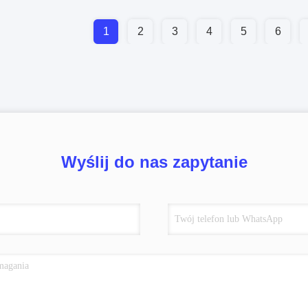
1
2
3
4
5
6
Wyślij do nas zapytanie