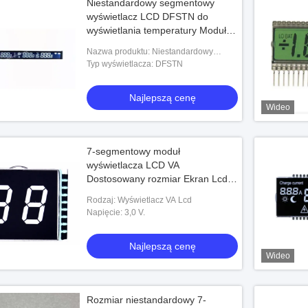
Niestandardowy segmentowy
wyświetlacz LCD DFSTN do
wyświetlania temperatury Moduł
ujemnego wyświetlacza LCD
Nazwa produktu: Niestandardowy
DFSTN
segmentowy wyświetlacz LCD DFSTN
Typ wyświetlacza: DFSTN
do wyświetlania temperatury Moduł
ujemnego wyświetla
Najlepszą cenę
Wideo
7-segmentowy moduł
wyświetlacza LCD VA
Dostosowany rozmiar Ekran Lcd
Negatywny wyświetlacz Lcd Cyfra
Rodzaj: Wyświetlacz VA Lcd
16-segmentowy moduł Lcd
Napięcie: 3,0 V.
Najlepszą cenę
Wideo
Rozmiar niestandardowy 7-