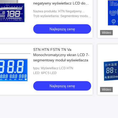
negatywny wyświetlacz LCD do
prędkościomierza, negatywny
Nazwa produktu: HTN Negatywny
kolorowy ekran HTN
wyświetlacz LCD
Tryb wyświetlania: Segmentowy moduł
wyświetlacza LCD
Najlepszą cenę
Wideo
STN HTN FSTN TN Va
Monochromatyczny ekran LCD 7-
segmentowy moduł wyświetlacza
typu: Wyświetlacz LCD HTN
LED: 6PCS LED
Najlepszą cenę
Wideo