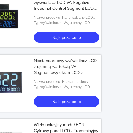
wyświetlacz LCD VA Negative
Industrial Control Segment LCD
Display
Nazwa produktu: Panel szklany LCD
VA/EBTN, wzmocniony czarny TN
Typ wyświetlacza: VA, ujemny LCD
Najlepszą cenę
Niestandardowy wyświetlacz LCD
z ujemną wartością VA
Segmentowy ekran LCD z
podświetleniem Transmisyjny
Nazwa produktu: Niestandardowy
wyświetlacz LCD typu VA
wyświetlacz LCD z ujemną wartością VA
Typ wyświetlacza: VA, ujemny LCD
Segmentowy ekran LCD z
podświetleniem Transmisy
Najlepszą cenę
Wielofunkcyjny moduł HTN
Cyfrowy panel LCD / Transmisyjny