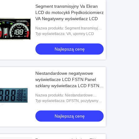
Segment transmisyjny Va Ekran
LCD do motocykli Prędkościomierz
VA Negatywny wyświetlacz LCD
Nazwa produktu: Segment transmisyjny
Va Ekran LCD do motocykli
Typ wyświetlacza: VA, ujemny LCD
Prędkościomierz VA Negatywny
wyświetlacz LCD
Najlepszą cenę
Niestandardowe negatywowe
wyświetlacze LCD FSTN Panel
szklany wyświetlacza LCD FSTN
do suwmiarki z noniuszem
Nazwa produktu: Niestandardowe
negatywowe wyświetlacze LCD FSTN
Typ wyświetlacza: DFSTN, pozytywny
Panel szklany wyświetlacza LCD FSTN
LCD
do suwmiarki z n
Najlepszą cenę