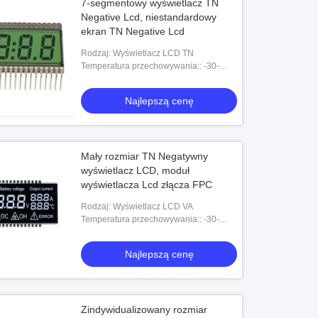
7-segmentowy wyświetlacz TN
Negative Lcd, niestandardowy
ekran TN Negative Lcd
Rodzaj: Wyświetlacz LCD TN
Temperatura przechowywania:: -30-
+80℃
Najlepszą cenę
Mały rozmiar TN Negatywny
wyświetlacz LCD, moduł
wyświetlacza Lcd złącza FPC
Rodzaj: Wyświetlacz LCD VA
Temperatura przechowywania:: -30-
+80℃
Najlepszą cenę
Zindywidualizowany rozmiar