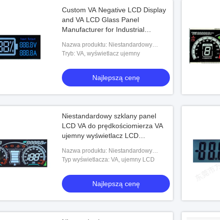
Custom VA Negative LCD Display
and VA LCD Glass Panel
Manufacturer for Industrial
Applications
Nazwa produktu: Niestandardowy
wyświetlacz VA ujemny LCD i producent
Tryb: VA, wyświetlacz ujemny
paneli szklanych VA LCD do
zastosowań przemysło
Najlepszą cenę
Niestandardowy szklany panel
LCD VA do prędkościomierza VA
ujemny wyświetlacz LCD
Segmentowy wyświetlacz LCD VA
Nazwa produktu: Niestandardowy
szklany panel LCD VA do
Typ wyświetlacza: VA, ujemny LCD
prędkościomierza VA ujemny
wyświetlacz LCD Segmentowy wyświet
Najlepszą cenę