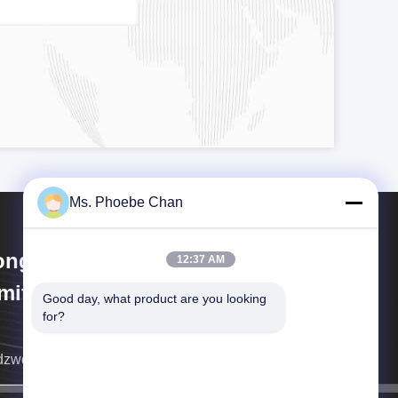
Ms. Phoebe Chan
ngKong Guanke Industrial
12:37 AM
mited
Good day, what product are you looking 
for?
zwonimy jak najszybciej.