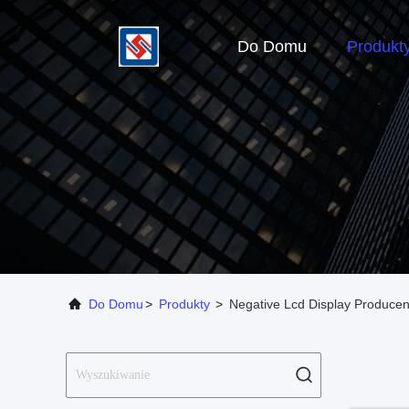
Do Domu
Produkt
Do Domu
>
Produkty
>
Negative Lcd Display Producen