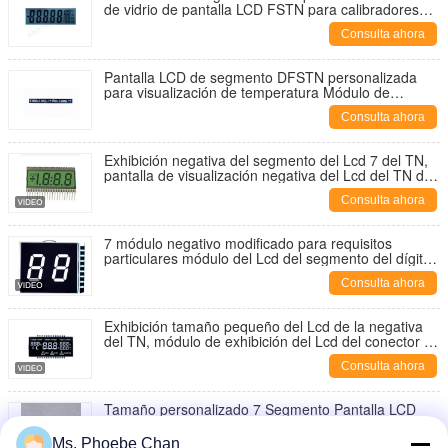
de vidrio de pantalla LCD FSTN para calibradores
Vernier
Consulta ahora
Pantalla LCD de segmento DFSTN personalizada
para visualización de temperatura Módulo de
pantalla LCD negativa DFSTN
Consulta ahora
Exhibición negativa del segmento del Lcd 7 del TN,
pantalla de visualización negativa del Lcd del TN de
la aduana
Consulta ahora
7 módulo negativo modificado para requisitos
particulares módulo del Lcd del segmento del dígito
16 de la exhibición del Lcd de la pantalla del Lcd del
Consulta ahora
tamaño de la exhibición del VA Lcd del segmento
Exhibición tamaño pequeño del Lcd de la negativa
del TN, módulo de exhibición del Lcd del conector de
FPC
Consulta ahora
Tamaño personalizado 7 Segmento Pantalla LCD
negativa transparente Tipo TN STN HTN FSTN VA
Ms. Phoebe Chan