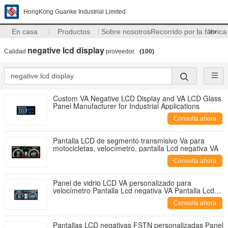
HongKong Guanke Industrial Limited
En casa
Productos
Sobre nosotros
Recorrido por la fábrica
>>
negative lcd display
Calidad
proveedor.
(100)
Custom VA Negative LCD Display and VA LCD Glass
Panel Manufacturer for Industrial Applications
Consulta ahora
Pantalla LCD de segmento transmisivo Va para
motocicletas, velocímetro, pantalla Lcd negativa VA
Consulta ahora
Panel de vidrio LCD VA personalizado para
velocímetro Pantalla Lcd negativa VA Pantalla Lcd
de segmento VA
Consulta ahora
Pantallas LCD negativas FSTN personalizadas Panel