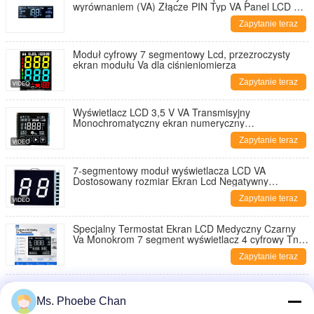
wyrównaniem (VA) Złącze PIN Typ VA Panel LCD do
termostatu
Zapytanie teraz
Moduł cyfrowy 7 segmentowy Lcd, przezroczysty
ekran modułu Va dla ciśnieniomierza
Zapytanie teraz
Wyświetlacz LCD 3,5 V VA Transmisyjny
Monochromatyczny ekran numeryczny
Siedmiosegmentowy cyfrowy moduł LCD
Zapytanie teraz
7-segmentowy moduł wyświetlacza LCD VA
Dostosowany rozmiar Ekran Lcd Negatywny
wyświetlacz Lcd Cyfra 16-segmentowy moduł Lcd
Zapytanie teraz
Specjalny Termostat Ekran LCD Medyczny Czarny
Va Monokrom 7 segment wyświetlacz 4 cyfrowy Tn
Htn Stn Va Moduł LCD
Zapytanie teraz
Wyświetlacz LCD 4-cyfrowy z 7-segmentowym
wyświetlaczem LCD z nadrukiem na zamówienie
Ms. Phoebe Chan