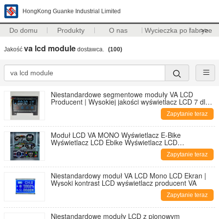
HongKong Guanke Industrial Limited
Do domu
Produkty
O nas
Wycieczka po fabryce
>>
va lcd module
Jakość
dostawca.
(100)
Niestandardowe segmentowe moduły VA LCD
Producent | Wysokiej jakości wyświetlacz LCD 7 dla
roztworów OEM
Zapytanie teraz
Moduł LCD VA MONO Wyświetlacz E-Bike
Wyświetlacz LCD Ebike Wyświetlacz LCD
samochodowy Wyświetlacz LCD E-Bike Mono LCD
Zapytanie teraz
Niestandardowy moduł VA LCD Mono LCD Ekran |
Wysoki kontrast LCD wyświetlacz producent VA
Zapytanie teraz
Niestandardowe moduły LCD z pionowym