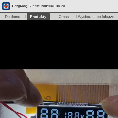
HongKong Guanke Industrial Limited
Do domu
Produkty
O nas
Wycieczka po fabryce
>>