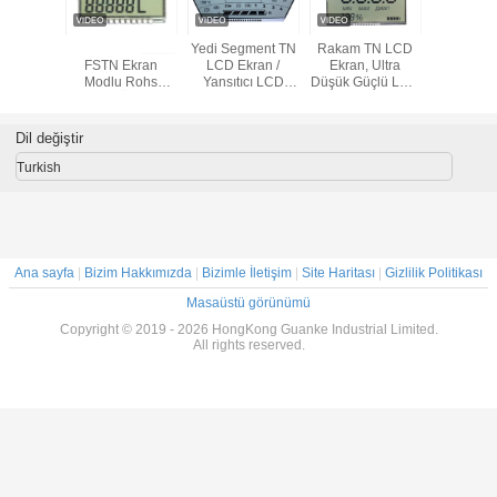
utlu Lcd
TN STN HTN
Yedi Segment TN
Rakam TN LCD
Özel T
Paneli
FSTN Ekran
LCD Ekran /
Ekran, Ultra
Negatif 
ektif TN
Modlu Rohs
Yansıtıcı LCD
Düşük Güçlü LCD
Akıllı Gü
egment
REACH Özel Lcd
Monokrom
Ekran Modülü
Yüksek Kon
Modülü
Ekran
Sayısal Ekran
ISO9001
Lcd E
Paneli
Dil değiştir
Turkish
Ana sayfa
|
Bizim Hakkımızda
|
Bizimle İletişim
|
Site Haritası
|
Gizlilik Politikası
Masaüstü görünümü
Copyright © 2019 - 2026 HongKong Guanke Industrial Limited.
All rights reserved.