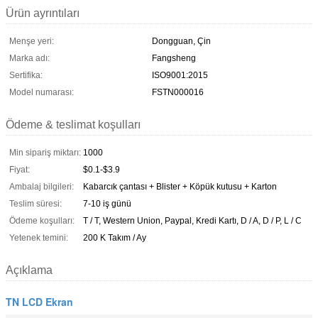
Ürün ayrıntıları
Menşe yeri:
Dongguan, Çin
Marka adı:
Fangsheng
Sertifika:
ISO9001:2015
Model numarası:
FSTN000016
Ödeme & teslimat koşulları
Min sipariş miktarı:
1000
Fiyat:
$0.1-$3.9
Ambalaj bilgileri:
Kabarcık çantası + Blister + Köpük kutusu + Karton
Teslim süresi:
7-10 iş günü
Ödeme koşulları:
T / T, Western Union, Paypal, Kredi Kartı, D / A, D / P, L / C
Yetenek temini:
200 K Takım / Ay
Açıklama
TN LCD Ekran