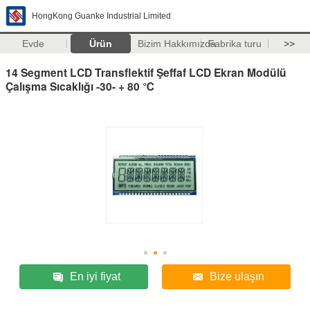
HongKong Guanke Industrial Limited
Evde
Ürün
Bizim Hakkımızda
Fabrika turu
>>
14 Segment LCD Transflektif Şeffaf LCD Ekran Modülü
Çalışma Sıcaklığı -30- + 80 ℃
En iyi fiyat
Bize ulaşın