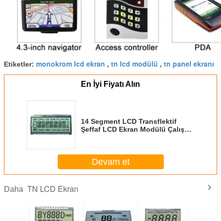
monokrom lcd ekran
tn lcd modülü
tn panel ekranı
Etiketler:
,
,
En İyi Fiyatı Alın
14 Segment LCD Transflektif
Şeffaf LCD Ekran Modülü Çalışma
Sıcaklığı -30- + 80 ℃
Devam et
TN LCD Ekran
Daha