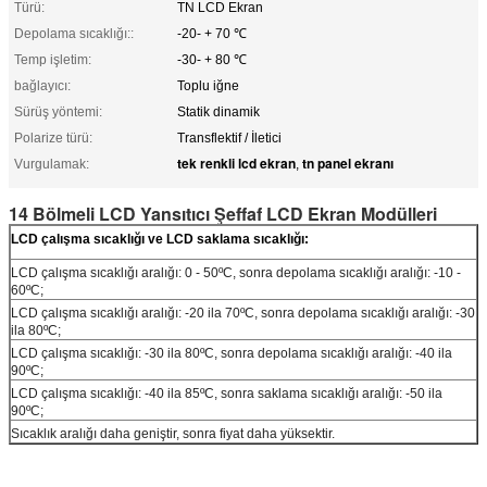
Türü:
TN LCD Ekran
Depolama sıcaklığı::
-20- + 70 ℃
Temp işletim:
-30- + 80 ℃
bağlayıcı:
Toplu iğne
Sürüş yöntemi:
Statik dinamik
Polarize türü:
Transflektif / İletici
tek renkli lcd ekran
tn panel ekranı
Vurgulamak:
,
14 Bölmeli LCD Yansıtıcı Şeffaf LCD Ekran Modülleri
LCD çalışma sıcaklığı ve LCD saklama sıcaklığı:
LCD çalışma sıcaklığı aralığı: 0 - 50ºC, sonra depolama sıcaklığı aralığı: -10 -
60ºC;
LCD çalışma sıcaklığı aralığı: -20 ila 70ºC, sonra depolama sıcaklığı aralığı: -30
ila 80ºC;
LCD çalışma sıcaklığı: -30 ila 80ºC, sonra depolama sıcaklığı aralığı: -40 ila
90ºC;
LCD çalışma sıcaklığı: -40 ila 85ºC, sonra saklama sıcaklığı aralığı: -50 ila
90ºC;
Sıcaklık aralığı daha geniştir, sonra fiyat daha yüksektir.