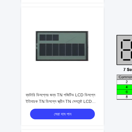
ব্যাটারি ডিসপ্লের জন্য TN পজিটিভ LCD ডিসপ্লে
ইতিবাচক TN ডিসপ্লে স্ক্রীন TN সেগমেন্ট LCD
প্যানেল
সেরা দাম পান