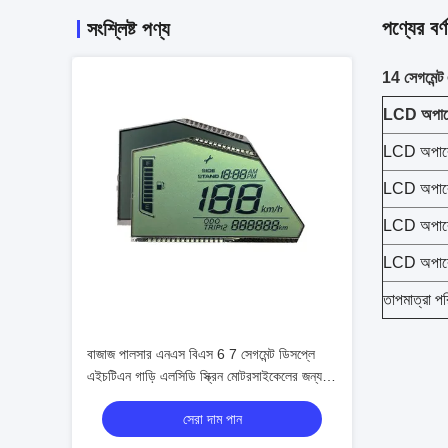
পণ্যের বর্ণ
সংশ্লিষ্ট পণ্য
14 সেগমেন্ট 
LCD অপারেট
LCD অপারেট
LCD অপারেট
LCD অপারেট
LCD অপারেট
তাপমাত্রা প
বাজাজ পালসার এনএস বিএস 6 7 সেগমেন্ট ডিসপ্লে
এইচটিএন গাড়ি এলসিডি স্ক্রিন মোটরসাইকেলের জন্য
অ্যান্টি-গ্লেয়ার
সেরা দাম পান