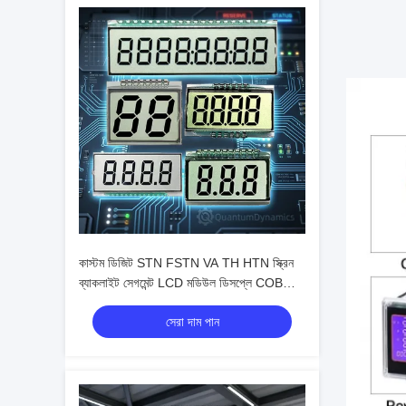
কাস্টম ডিজিট STN FSTN VA TH HTN স্ক্রিন
ব্যাকলাইট সেগমেন্ট LCD মডিউল ডিসপ্লে COB
সেগমেন্ট TN LCD ডিসপ্লে মিটার এর জন্য
সেরা দাম পান