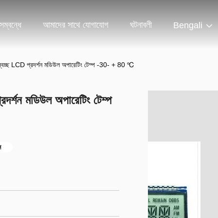
ম্বন্ধে
আমাদের সাথে যোগাযোগ
ঘটনাবলী
Bengali
িভ স্বচ্ছ LCD প্রদর্শন মডিউল অপারেটিং টেম্প -30- + 80 ℃
প্রদর্শন মডিউল অপারেটিং টেম্প
ন