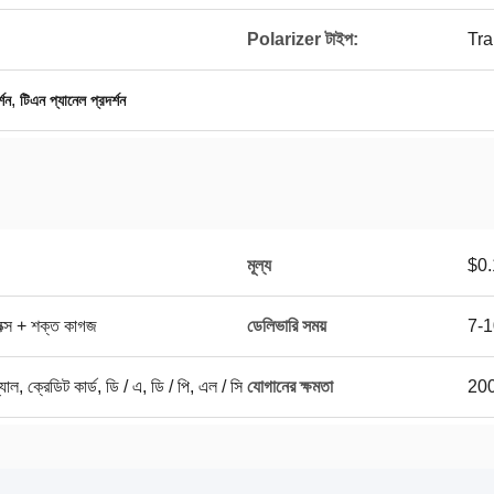
Polarizer টাইপ:
Tra
,
শন
টিএন প্যানেল প্রদর্শন
মূল্য
$0.
 বক্স + শক্ত কাগজ
ডেলিভারি সময়
7-1
প্যাল, ক্রেডিট কার্ড, ডি / এ, ডি / পি, এল / সি
যোগানের ক্ষমতা
200