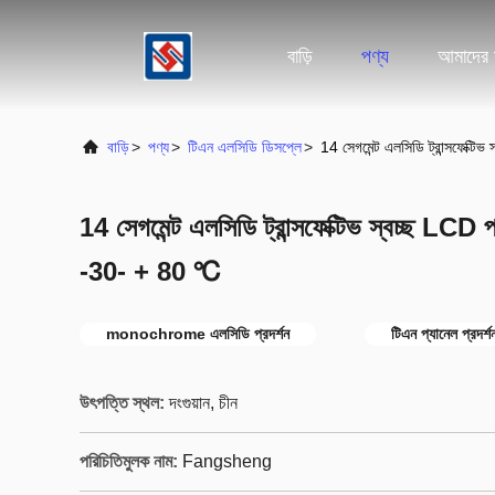
বাড়ি
পণ্য
আমাদের স
বাড়ি
>
পণ্য
>
টিএন এলসিডি ডিসপ্লে
>
14 সেগমেন্ট এলসিডি ট্রান্সফেক্ট
14 সেগমেন্ট এলসিডি ট্রান্সফেক্টিভ স্বচ্ছ LCD 
-30- + 80 ℃
monochrome এলসিডি প্রদর্শন
টিএন প্যানেল প্রদর্শ
উৎপত্তি স্থল:
দংগুয়ান, চীন
পরিচিতিমুলক নাম:
Fangsheng