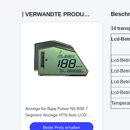
Beschr
VERWANDTE PRODUKTE
14 tran
Lcd-Bet
Lcd-Betr
Lcd-Betr
Lcd-Betr
Lcd-Betr
Temperatu
Anzeige für Bajaj Pulsar NS BS6 7
Segment Anzeige HTN Auto LCD-
Bildschirm Anti-Glanz für Motorräder
Beste Preis erhalten