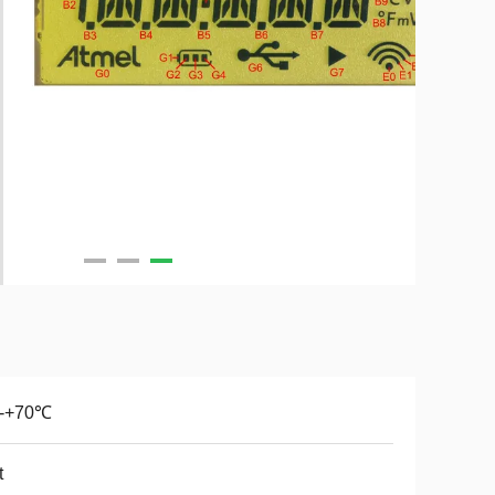
0-+70℃
t