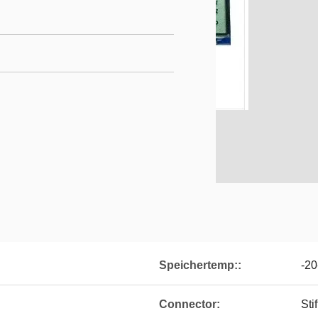
Speichertemp::
-2
Connector:
Stif