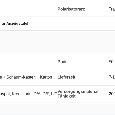
Polarisatorart:
Tra
,
tn-Anzeigetafel
Preis
$0.
se + Schaum-Kasten + Karton
Lieferzeit
7-1
Versorgungsmaterial-
ypal, Kreditkarte, D/A, D/P, L/C
20
Fähigkeit