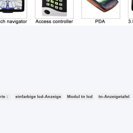
orte：
einfarbige lcd-Anzeige
Modul tn lcd
tn-Anzeigetafel