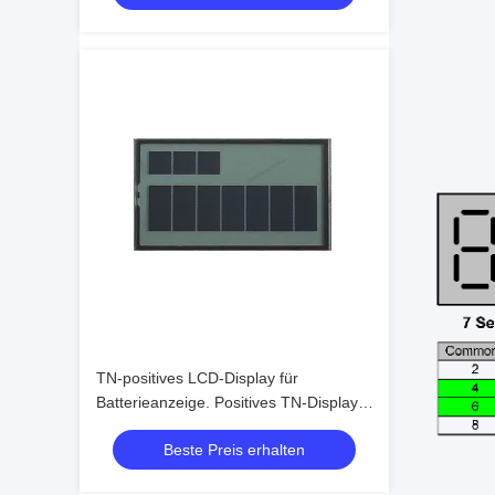
TN-positives LCD-Display für
Batterieanzeige. Positives TN-Display.
TN-Segment-LCD-Panel
Beste Preis erhalten