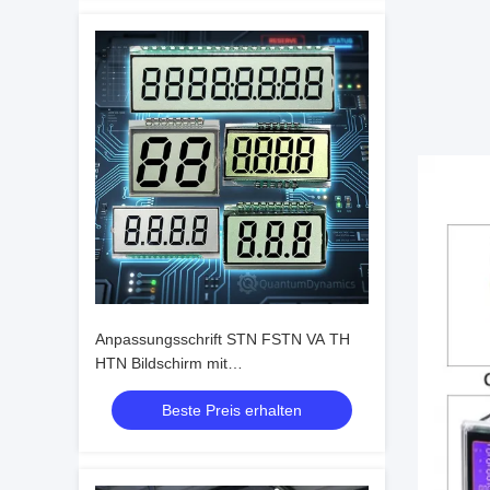
Anpassungsschrift STN FSTN VA TH
HTN Bildschirm mit
Hintergrundbeleuchtung Segment LCD
Beste Preis erhalten
Modul Anzeige COB Segment TN LCD
Anzeige für Meter