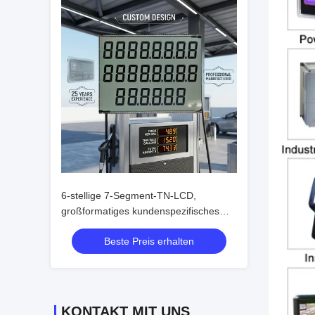
6-stellige 7-Segment-TN-LCD,
großformatiges kundenspezifisches
Flüssigkristalldisplay für Zapfsäulen
Beste Preis erhalten
KONTAKT MIT UNS