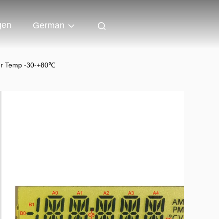
gen
German
der Temp -30-+80℃