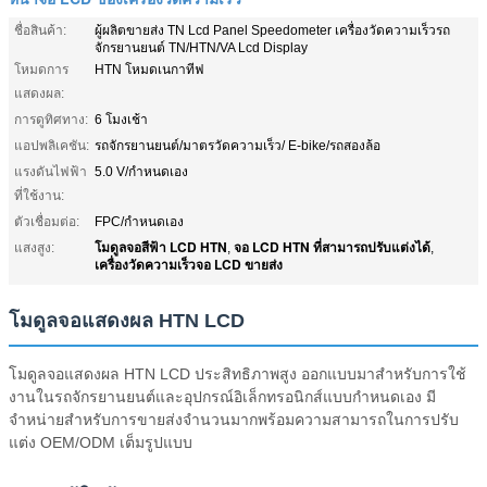
ชื่อสินค้า:
ผู้ผลิตขายส่ง TN Lcd Panel Speedometer เครื่องวัดความเร็วรถ
จักรยานยนต์ TN/HTN/VA Lcd Display
โหมดการ
HTN โหมดเนกาทีฟ
แสดงผล:
การดูทิศทาง:
6 โมงเช้า
แอปพลิเคชัน:
รถจักรยานยนต์/มาตรวัดความเร็ว/ E-bike/รถสองล้อ
แรงดันไฟฟ้า
5.0 V/กำหนดเอง
ที่ใช้งาน:
ตัวเชื่อมต่อ:
FPC/กำหนดเอง
โมดูลจอสีฟ้า LCD HTN
จอ LCD HTN ที่สามารถปรับแต่งได้
แสงสูง:
,
,
เครื่องวัดความเร็วจอ LCD ขายส่ง
โมดูลจอแสดงผล HTN LCD
โมดูลจอแสดงผล HTN LCD ประสิทธิภาพสูง ออกแบบมาสำหรับการใช้
งานในรถจักรยานยนต์และอุปกรณ์อิเล็กทรอนิกส์แบบกำหนดเอง มี
จำหน่ายสำหรับการขายส่งจำนวนมากพร้อมความสามารถในการปรับ
แต่ง OEM/ODM เต็มรูปแบบ