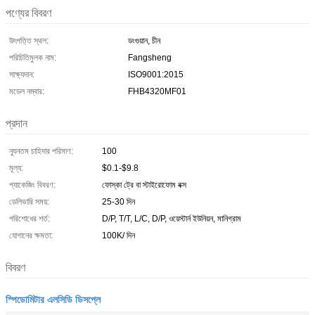
পণ্যের বিবরণ
উৎপত্তি স্থল:
ডংগুয়ান, চীন
পরিচিতিমুলক নাম:
Fangsheng
সাক্ষ্যদান:
ISO9001:2015
মডেল নম্বার:
FHB4320MF01
প্রদান
ন্যূনতম চাহিদার পরিমাণ:
100
মূল্য:
$0.1-$9.8
প্যাকেজিং বিবরণ:
ফোস্কা ট্রে বা স্টাইরোফোম বক্স
ডেলিভারি সময়:
25-30 দিন
পরিশোধের শর্ত:
D/P, T/T, L/C, D/P, ওয়েস্টার্ন ইউনিয়ন, মানিগ্রাম
যোগানের ক্ষমতা:
100K/ দিন
বিবরণ
স্পিডোমিটার এলসিডি ডিসপ্লে