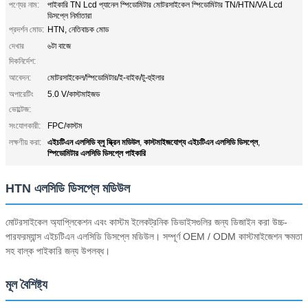
পণ্যের নাম:
পাইকারি TN Lcd প্যানেল স্পিডোমিটার মোটরসাইকেল স্পিডোমিটার TN/HTN/VA Lcd
ডিসপ্লে নির্মাতারা
প্রদর্শন মোড:
HTN, নেতিবাচক মোড
দেখার
৬টা বাজে
দিকনির্দেশ:
আবেদন:
মোটরসাইকেল/স্পিডোমিটার/ই-বাইক/টু-হুইলার
অপারেটিং
5.0 V/কাস্টমাইজড
ভোল্টেজ:
সংযোগকারী:
FPC/কাস্টম
এইচটিএন এলসিডি ব্লু স্ক্রিন মডিউল
কাস্টমাইজযোগ্য এইচটিএন এলসিডি ডিসপ্লে
লক্ষণীয় করা:
,
,
স্পিডোমিটার এলসিডি ডিসপ্লে পাইকারি
HTN এলসিডি ডিসপ্লে মডিউল
মোটরসাইকেল অ্যাপ্লিকেশন এবং কাস্টম ইলেকট্রনিক ডিভাইসগুলির জন্য ডিজাইন করা উচ্চ-
পারফরম্যান্স এইচটিএন এলসিডি ডিসপ্লে মডিউল। সম্পূর্ণ OEM / ODM কাস্টমাইজেশন ক্ষমতা
সহ বাল্ক পাইকারি জন্য উপলব্ধ।
মূল বৈশিষ্ট্য