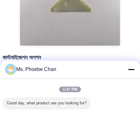
কাস্টমাইজেশন অপশন
Ms. Phoebe Chan
আমাদের এইচটিএন এলসিডি মডিউলগুলি সেগমেন্ট লেআউট, সংযোগকারী প্রকার, পোলারাইজার
বিকল্প এবং ড্রাইভ ইলেকট্রনিক্স সহ সম্পূর্ণ কাস্টমাইজেশন সমর্থন করে। বাল্ক পাইকারি মূল্য সহ
OEM / ODM প্রকল্পগুলির জন্য আমাদের সাথে যোগাযোগ করুন।
1:47 PM
একবর্ণ নেগেটিভ ভিএ এলসিডি
স্পিডোমিটার ৭ সেগমেন্ট এলসিডি
ট্যাগ:
,
,
Good day, what product are you looking for?
ভিএ ট্রান্সমিসিভ এলসিডি ডিসপ্লে
এর সেরা মূল্য পান