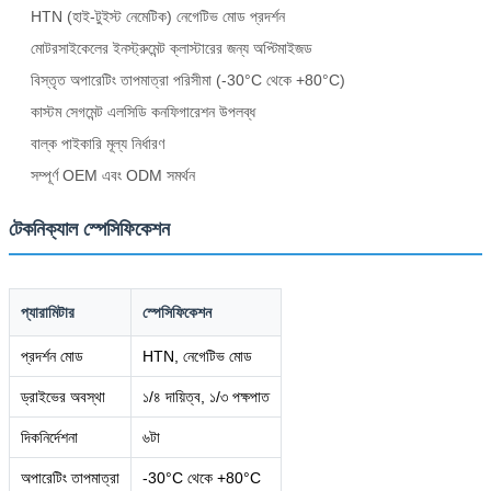
HTN (হাই-টুইস্ট নেমেটিক) নেগেটিভ মোড প্রদর্শন
মোটরসাইকেলের ইনস্ট্রুমেন্ট ক্লাস্টারের জন্য অপ্টিমাইজড
বিস্তৃত অপারেটিং তাপমাত্রা পরিসীমা (-30°C থেকে +80°C)
কাস্টম সেগমেন্ট এলসিডি কনফিগারেশন উপলব্ধ
বাল্ক পাইকারি মূল্য নির্ধারণ
সম্পূর্ণ OEM এবং ODM সমর্থন
টেকনিক্যাল স্পেসিফিকেশন
প্যারামিটার
স্পেসিফিকেশন
প্রদর্শন মোড
HTN, নেগেটিভ মোড
ড্রাইভের অবস্থা
১/৪ দায়িত্ব, ১/৩ পক্ষপাত
দিকনির্দেশনা
৬টা
অপারেটিং তাপমাত্রা
-30°C থেকে +80°C