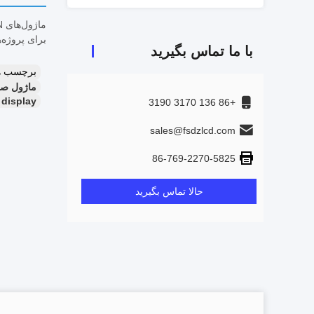
برای پروژه‌های OEM/ODM با قیمت عمده فروشی با
با ما تماس بگیرید
برچسب ه
ماژول صفحه نمایش آبی LCD HTN,صفحه 
 display
+86 136 3170 3190
sales@fsdzlcd.com
86-769-2270-5825
حالا تماس بگیرید