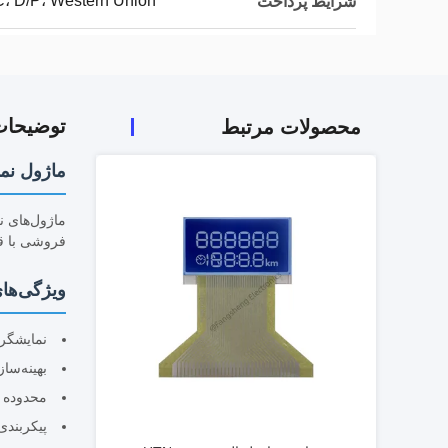
C، D/P، Western Union،
شرایط پرداخت
توضیحا
محصولات مرتبط
ماژول نمایشگ
فروشی با قاب
ویژگی‌ها
نمایشگر حالت منفی
بهینه‌سا
محدوده دمای عملیاتی
پیکربندی‌های سف