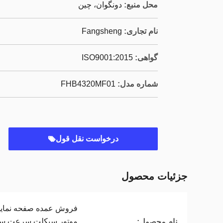
محل منبع:
دونگوان، چین
نام تجاری:
Fangsheng
گواهی:
ISO9001:2015
شماره مدل:
FHB4320MF01
درخواست نقل قول
جزئیات محصول
نام محصول: