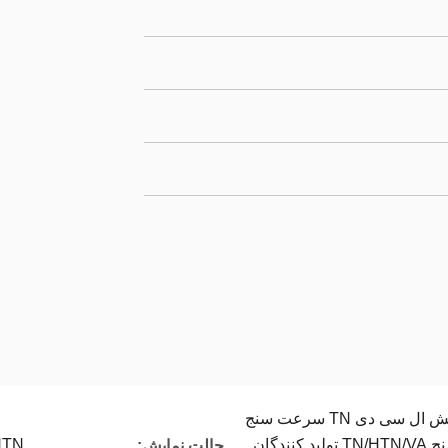
فروش عمده صفحه نمایش ال سی دی TN سرعت سنج
موتور سیکلت سرعت سنج TN/HTN/VA تولید کنندگان
HTN، حالت 
حالت نمایش: