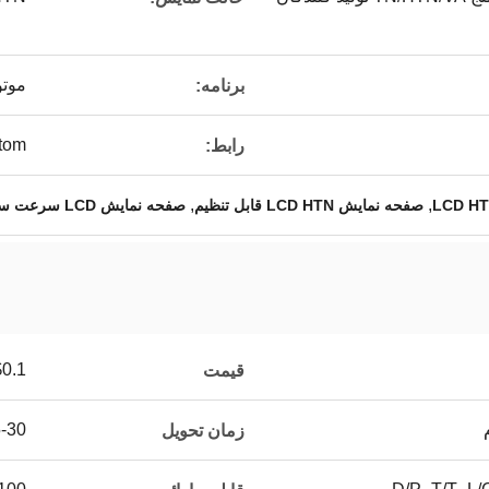
موتو
برنامه:
tom
رابط:
,
,
صفحه نمایش LCD HTN قابل تنظیم
صفحه نمایش LCD سرعت سنج عمده فروشی
.1-$9.8
قیمت
25-30 
زمان تحویل