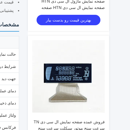
صفحه نمایش ماژول ال سی دی HTN
قیمت عم
صفحه نمایش ال سی دی HTN صفحه
پشتیبانی کامل
نمایش ال سی دی HTN عمده فروشی
بهترین قیمت رو بدست بیار
قابل سفارشی سازی OEM ODM
مشخصات
حالت نما
شرایط درا
جهت دید
دمای عملی
دمای ذخیر
ولتاژ عملی
فروش عمده صفحه نمایش ال سی دی TN
فرکانس ف
سرعت سنج موتور سیکلت سرعت سنج