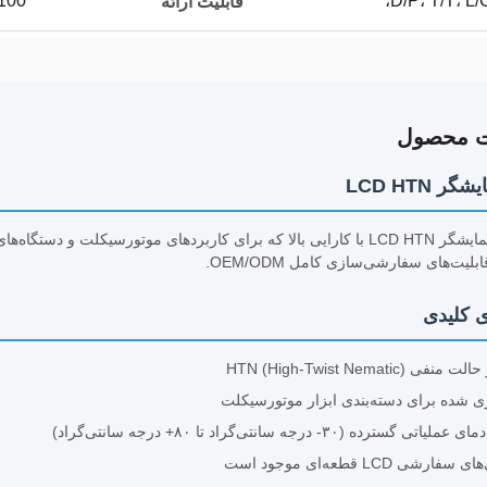
D/P، T/T، L/
100 هزار در رو
قابلیت ارائه
ت محصول
ر LCD HTN
ماژول‌های نمایشگر LCD HTN با کارایی بالا که برای کاربردهای موتورسیک
لیت‌های سفارشی‌سازی کامل OEM/ODM.
ی کلیدی
 HTN (High-Twist Nematic)
زی شده برای دسته‌بندی ابزار موتورسیکلت
 گسترده (۳۰- درجه سانتی‌گراد تا ۸۰+ درجه سانتی‌گراد)
ارشی LCD قطعه‌ای موجود است