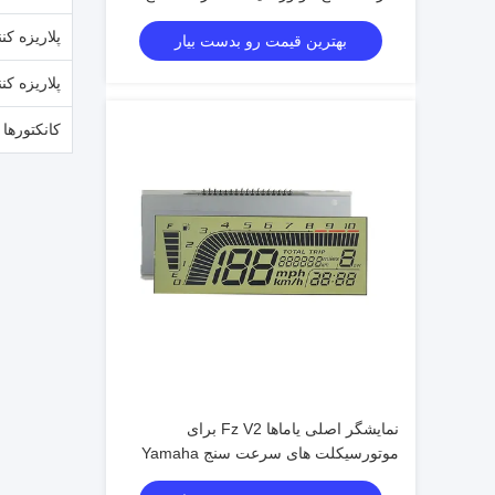
TN/HTN/VA تولید کنندگان صفحه نمایش ال
پلاریزه کن
بهترین قیمت رو بدست بیار
سی دی
پلاریزه ک
کانکتورها
نمایشگر اصلی یاماها Fz V2 برای
موتورسیکلت های سرعت سنج Yamaha
Fzs V2 یاماها