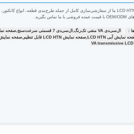
ماژول‌های LCD HTN ما از سفارشی‌سازی کامل از جمله طرح‌بندی قطعه، انواع کانکت
 ما تماس بگیرید.
ا：
ال‌سی‌دی VA منفی تک‌رنگ,ال‌سی‌دی 7 قسمتی سرعت‌سنج,صفحه نمایش LCD انتقال دهنده VA
نمایش LCD HTN قابل تنظیم,صفحه نمایش LCD سرعت سنج عمده فروشی
VA transmissive LCD