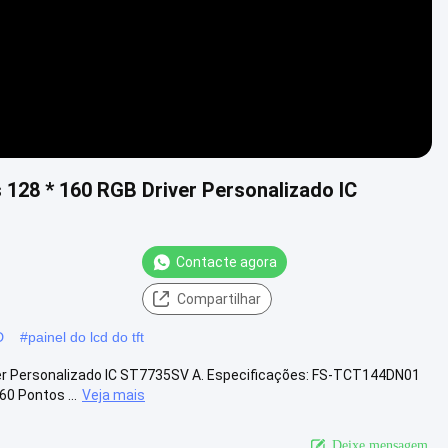
 128 * 160 RGB Driver Personalizado IC
Contacte agora
Compartilhar
D
#
painel do lcd do tft
ver Personalizado IC ST7735SV A. Especificações: FS-TCT144DN01
0 Pontos ...
Veja mais
Deixe mensagem.