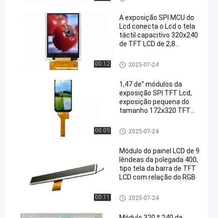
A exposição SPI MCU do
Lcd conecta o Lcd o tela
táctil capacitivo 320x240
de TFT LCD de 2,8
polegadas
display de lcd TFT
00:12
2025-07-24
1,47 de” módulos da
exposição SPI TFT Lcd,
exposição pequena do
tamanho 172x320 TFT
Lcd
display de lcd TFT
00:09
2025-07-24
Módulo do painel LCD de 9
lêndeas da polegada 400,
tipo tela da barra de TFT
LCD com relação do RGB
display de lcd TFT
00:11
2025-07-24
Módulo 320 * 240 da