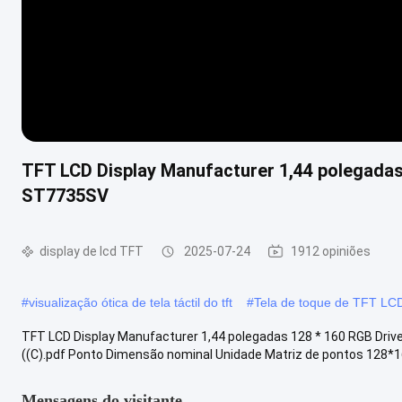
TFT LCD Display Manufacturer 1,44 polegadas
ST7735SV
display de lcd TFT
2025-07-24
1912 opiniões
#
visualização ótica de tela táctil do tft
#
Tela de toque de TFT LC
TFT LCD Display Manufacturer 1,44 polegadas 128 * 160 RGB Dri
((C).pdf Ponto Dimensão nominal Unidade Matriz de pontos 128*16
Mensagens do visitante