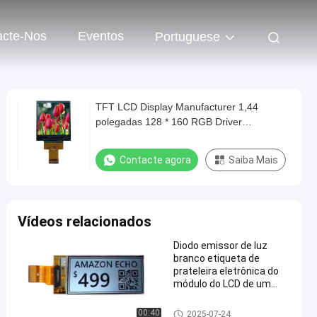
acte-Nos
Eventos
Portuguese
TFT LCD Display Manufacturer 1,44
polegadas 128 * 160 RGB Driver
Personalizado IC ST7735SV
Contacte agora
Saiba Mais
Vídeos relacionados
Diodo emissor de luz
branco etiqueta de
prateleira eletrônica do
módulo do LCD de um
toque de 2,13 polegadas
para o supermercado
display de lcd TFT
00:40
2025-07-24