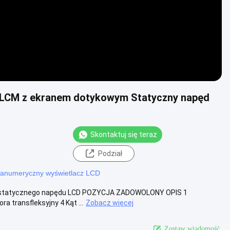
m LCM z ekranem dotykowym Statyczny napęd
Skontaktuj się teraz
Podział
fanumeryczny wyświetlacz LCD
uł statycznego napędu LCD POZYCJA ZADOWOLONY OPIS 1
 transfleksyjny 4 Kąt ...
Zobacz więcej
Zostaw wiadomość.