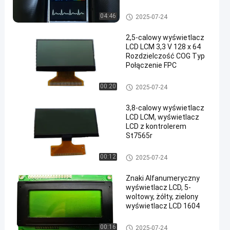
masażysty
Wyświetlacz LCD VA
04:46
2025-07-24
2,5-calowy wyświetlacz
LCD LCM 3,3 V 128 x 64
Rozdzielczość COG Typ
Połączenie FPC
Wyświetlacz LCD LCM
00:20
2025-07-24
3,8-calowy wyświetlacz
LCD LCM, wyświetlacz
LCD z kontrolerem
St7565r
Wyświetlacz LCD LCM
00:12
2025-07-24
Znaki Alfanumeryczny
wyświetlacz LCD, 5-
woltowy, żółty, zielony
wyświetlacz LCD 1604
Wyświetlacz LCD LCM
00:16
2025-07-24