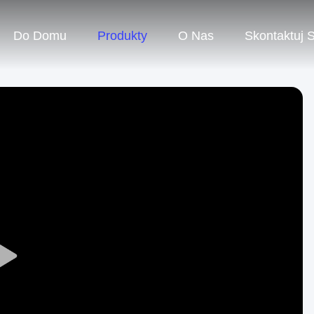
Do Domu
Produkty
O Nas
Skontaktuj 
Play
Video