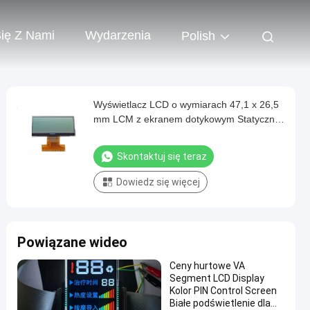
Się Z Nami
Wydarzenia
Polish
Wyświetlacz LCD o wymiarach 47,1 x 26,5
mm LCM z ekranem dotykowym Statyczny
napęd ze sterownikiem St7565r
Skontaktuj się teraz
Dowiedz się więcej
Powiązane wideo
Ceny hurtowe VA
Segment LCD Display
Kolor PIN Control Screen
Białe podświetlenie dla