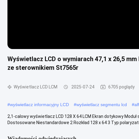
Wyświetlacz LCD o wymiarach 47,1 x 26,5 m
ze sterownikiem St7565r
Wyświetlacz LCD LCM
2025-07-24
6705 poglądy
#
wyświetlacz informacyjny LCD
#
wyświetlacz segmentu lcd
#
al
2,1-calowy wyświetlacz LCD 128 X 64 LCM Ekran dotykowy Mod
Dostosowane Niestandardowe 2 Rozkład 128 x 64 3 Typ polaryzatora
Wiadomości odwiedzających