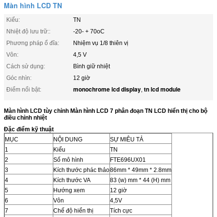
Màn hình LCD TN
Kiểu:
TN
Nhiệt độ lưu trữ::
-20- + 70oC
Phương pháp ổ đĩa:
Nhiệm vụ 1/8 thiên vị
Vôn:
4,5 V
Cách sử dụng:
Bình giữ nhiệt
Góc nhìn:
12 giờ
monochrome lcd display
tn lcd module
Điểm nổi bật:
,
Màn hình LCD tùy chỉnh Màn hình LCD 7 phân đoạn TN LCD hiển thị cho bộ
điều chỉnh nhiệt
Đặc điểm kỹ thuật
MỤC
NỘI DUNG
SỰ MIÊU TẢ
1
Kiểu
TN
2
Số mô hình
FTE696UX01
3
Kích thước phác thảo
86mm * 49mm * 2.8mm
4
Kích thước VA
83 (w) mm * 44 (H) mm
5
Hướng xem
12 giờ
6
Vôn
4,5V
7
Chế độ hiển thị
Tích cực