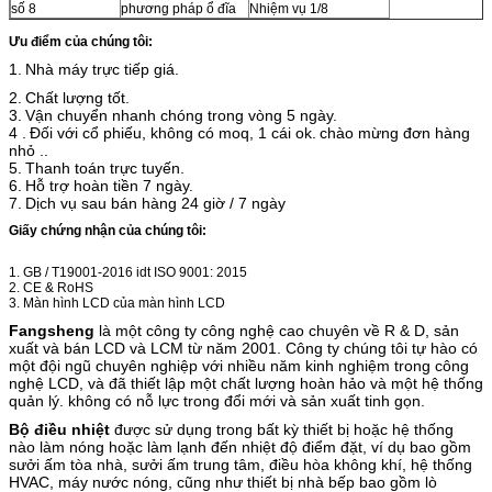
số 8
phương pháp ổ đĩa
Nhiệm vụ 1/8
Ưu điểm của chúng tôi:
1.
Nhà máy trực tiếp giá.
2.
Chất lượng tốt.
3.
Vận chuyển nhanh chóng trong vòng 5 ngày.
4 .
Đối với cổ phiếu, không có moq, 1 cái ok.
chào mừng đơn hàng
nhỏ ..
5.
Thanh toán trực tuyến.
6.
Hỗ trợ hoàn tiền 7 ngày.
7.
Dịch vụ sau bán hàng 24 giờ / 7 ngày
Giấy chứng nhận của chúng tôi:
1. GB / T19001-2016 idt ISO 9001: 2015
2. CE & RoHS
3. Màn hình LCD của màn hình LCD
Fangsheng
là một công ty công nghệ cao chuyên về R & D, sản
xuất và bán LCD và LCM từ năm 2001. Công ty chúng tôi tự hào có
một đội ngũ chuyên nghiệp với nhiều năm kinh nghiệm trong công
nghệ LCD, và đã thiết lập một chất lượng hoàn hảo và một hệ thống
quản lý. không có nỗ lực trong đổi mới và sản xuất tinh gọn.
Bộ điều nhiệt
được sử dụng trong bất kỳ thiết bị hoặc hệ thống
nào làm nóng hoặc làm lạnh đến nhiệt độ điểm đặt, ví dụ bao gồm
sưởi ấm tòa nhà, sưởi ấm trung tâm, điều hòa không khí, hệ thống
HVAC, máy nước nóng, cũng như thiết bị nhà bếp bao gồm lò