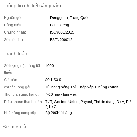
Thông tin chi tiết sản phẩm
Nguồn gốc:
Dongguan, Trung Quốc
Hàng hiệu:
Fangsheng
Chứng nhận:
ISO9001:2015
Số mô hình:
FSTN000012
Thanh toán
Số lượng đặt hàng tối
1000
thiểu:
Giá bán:
$0.1-$3.9
chi tiết đóng gói:
Túi bong bóng + vỉ + hộp xốp + thùng carton
Thời gian giao hàng:
7-10 ngày làm việc
Điều khoản thanh toán:
T / T, Western Union, Paypal, Thẻ tín dụng, D / A, D /
P, L / C
Khả năng cung cấp:
Bộ 200K / tháng
Sự miêu tả