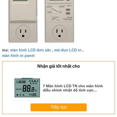
màn hình LCD đơn sắc
mô-đun LCD tn
thẻ:
,
,
màn hình tn panel
Nhận giá tốt nhất cho
7 Màn hình LCD TN cho màn hình
điều chỉnh nhiệt độ tích cực
86mm * 49mm * 2.8mm Kích
thước phác thảo
Tiếp tục