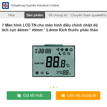
HongKong Guanke Industrial Limited
Nhà
Sản phẩm
Về chúng tôi
Chuyến tham quan nhà
>>
7 Màn hình LCD TN cho màn hình điều chỉnh nhiệt độ
tích cực 86mm * 49mm * 2.8mm Kích thước phác thảo
Giá tốt nhất
Liên hệ chúng tôi