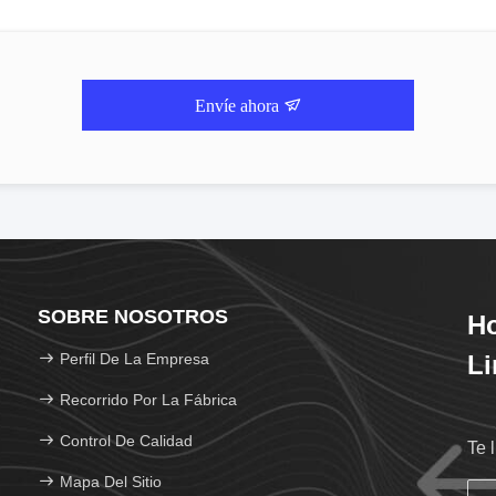
Envíe ahora
SOBRE NOSOTROS
Ho
Perfil De La Empresa
Li
Recorrido Por La Fábrica
Control De Calidad
Te 
Mapa Del Sitio