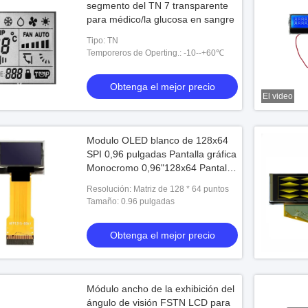
segmento del TN 7 transparente
para médico/la glucosa en sangre
Tipo: TN
Temporeros de Operting.: -10--+60℃
Obtenga el mejor precio
El video
Modulo OLED blanco de 128x64
SPI 0,96 pulgadas Pantalla gráfica
Monocromo 0,96"128x64 Pantalla
OLED Modulo LCD
Resolución: Matriz de 128 * 64 puntos
Tamaño: 0.96 pulgadas
Obtenga el mejor precio
Módulo ancho de la exhibición del
ángulo de visión FSTN LCD para