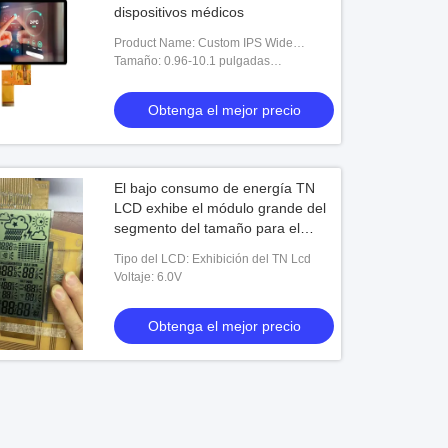
dispositivos médicos
Product Name: Custom IPS Wide
Viewing Angle 3.5 Inch TFT Display
Tamaño: 0.96-10.1 pulgadas
RGB LVDS Interface Touch Screen
(Personalizado)
Module for Medical Devices
Obtenga el mejor precio
El bajo consumo de energía TN
LCD exhibe el módulo grande del
segmento del tamaño para el
termóstato elegante
Tipo del LCD: Exhibición del TN Lcd
Voltaje: 6.0V
Obtenga el mejor precio