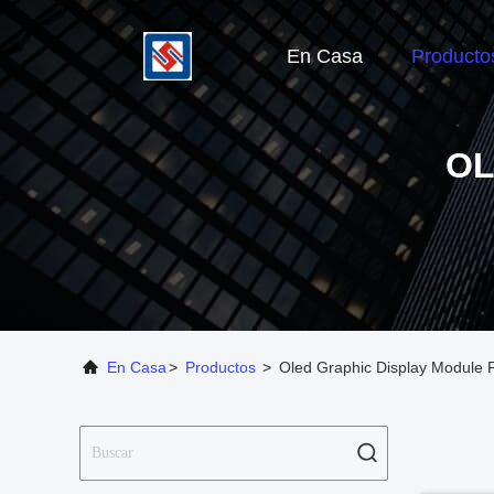
En Casa
Producto
OL
En Casa
>
Productos
>
Oled Graphic Display Module 