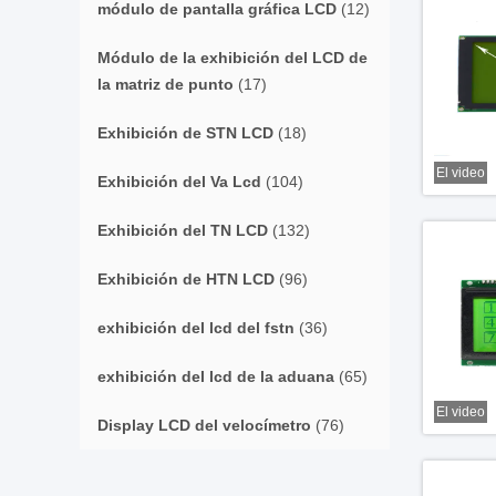
módulo de pantalla gráfica LCD
(12)
Módulo de la exhibición del LCD de
la matriz de punto
(17)
Exhibición de STN LCD
(18)
El video
Exhibición del Va Lcd
(104)
Exhibición del TN LCD
(132)
Exhibición de HTN LCD
(96)
exhibición del lcd del fstn
(36)
exhibición del lcd de la aduana
(65)
El video
Display LCD del velocímetro
(76)