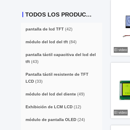
TODOS LOS PRODUCTOS
pantalla de lcd TFT
(42)
módulo del lcd del tft
(84)
El video
pantalla táctil capacitiva del lcd del
tft
(43)
Pantalla táctil resistente de TFT
LCD
(33)
módulo del lcd del diente
(49)
Exhibición de LCM LCD
(12)
El video
módulo de pantalla OLED
(24)