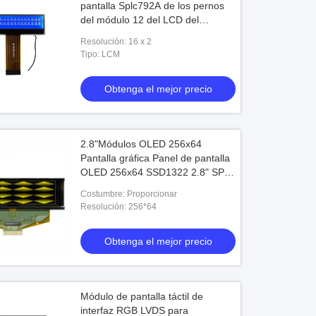
pantalla Splc792A de los pernos
del módulo 12 del LCD del
carácter del DIENTE
Resolución: 16 x 2
Tipo: LCM
Obtenga el mejor precio
2.8"Módulos OLED 256x64
Pantalla gráfica Panel de pantalla
OLED 256x64 SSD1322 2.8" SPI
paralelo 30 pines monocromo
Costumbre: Proporcionar
Resolución: 256*64
Obtenga el mejor precio
Módulo de pantalla táctil de
interfaz RGB LVDS para