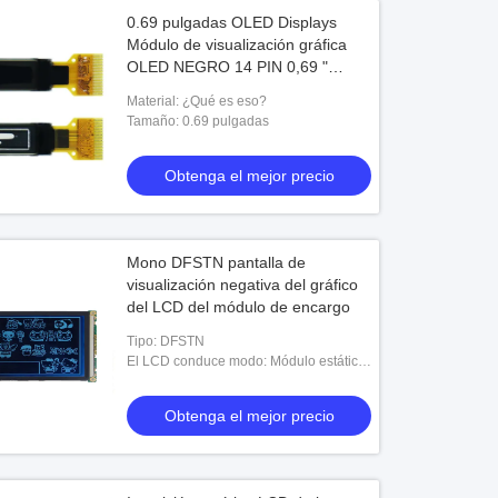
0.69 pulgadas OLED Displays
Módulo de visualización gráfica
OLED NEGRO 14 PIN 0,69 "
SSD1315 COG gráfico
Material: ¿Qué es eso?
Tamaño: 0.69 pulgadas
Obtenga el mejor precio
Mono DFSTN pantalla de
visualización negativa del gráfico
del LCD del módulo de encargo
Tipo: DFSTN
El LCD conduce modo: Módulo estático
del LCD de la impulsión
Obtenga el mejor precio