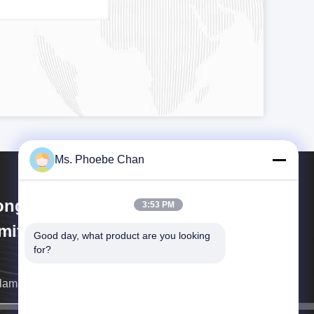
Ms. Phoebe Chan
ngKong Guanke Industrial
3:53 PM
mited
Good day, what product are you looking 
for?
llamaremos tan pronto como sea posible.