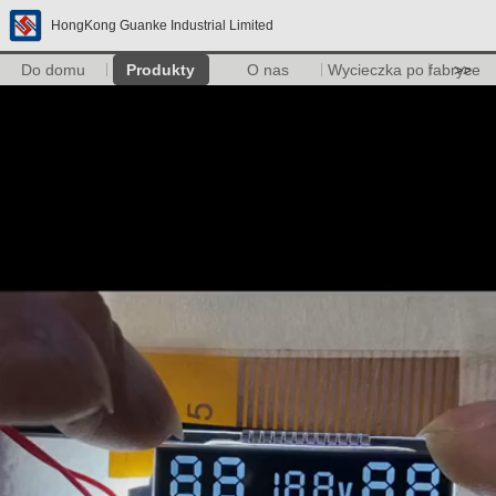
HongKong Guanke Industrial Limited
Do domu
Produkty
O nas
Wycieczka po fabryce
>>