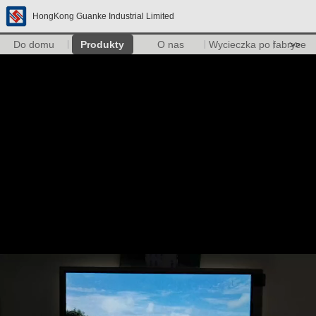
HongKong Guanke Industrial Limited
Do domu
Produkty
O nas
Wycieczka po fabryce
>>