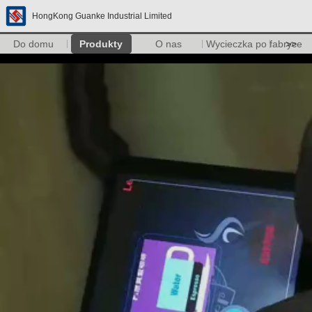
HongKong Guanke Industrial Limited
Do domu
Produkty
O nas
Wycieczka po fabryce
>>