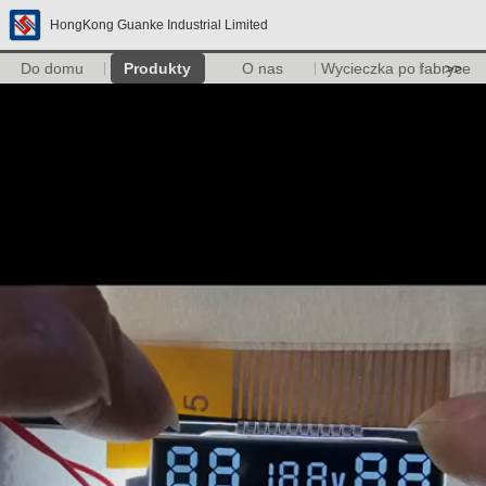
HongKong Guanke Industrial Limited
Do domu
Produkty
O nas
Wycieczka po fabryce
>>